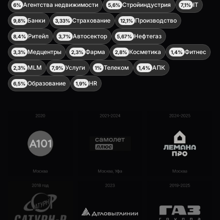
Агентства недвижимости
Стройиндустрия
IT
6%
5,6%
7,1%
Банки
Страхование
Производство
9,8%
3,33%
12,1%
Ритейл
Автосектор
Нефтегаз
8,4%
3,7%
5,67%
Медцентры
Фарма
Косметика
Фитнес
3,3%
2,3%
2,8%
1,4%
MLM
Услуги
Телеком
АПК
2,3%
7,9%
1%
1,4%
Образование
HR
6,5%
1,9%