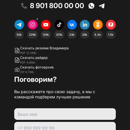
8 901 800 00 00
*
50k
229k
128k
201k
23k
28k
4.4k
1.5k
Скачать резюме Владимира
PDF 12.0Mb
Скачать райдер
PDF 9.6Mb
Скачать фотоархив
ZIP 6.7Mb
Поговорим?
Вы расскажете про свою задачу, а мы с
командой подберем лучшее решение