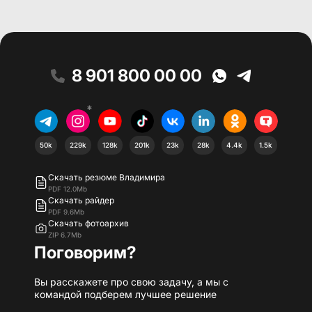
8 901 800 00 00
*
50k
229k
128k
201k
23k
28k
4.4k
1.5k
Скачать резюме Владимира
PDF 12.0Mb
Скачать райдер
PDF 9.6Mb
Скачать фотоархив
ZIP 6.7Mb
Поговорим?
Вы расскажете про свою задачу, а мы с
командой подберем лучшее решение