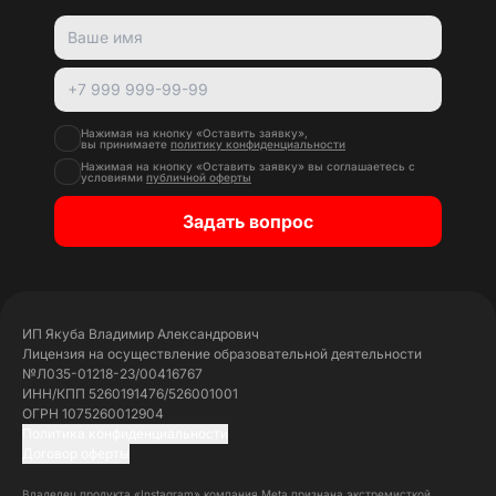
Нажимая на кнопку «Оставить заявку»,
вы принимаете
политику конфиденциальности
Нажимая на кнопку «Оставить заявку» вы соглашаетесь с
условиями
публичной оферты
Задать вопрос
ИП Якуба Владимир Александрович
Лицензия на осуществление образовательной деятельности
№Л035-01218-23/00416767
ИНН/КПП 5260191476/526001001
ОГРН 1075260012904
Политика конфиденциальности
Договор оферты
Владелец продукта «Instagram» компания Meta признана экстремисткой