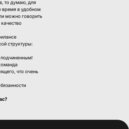
, то думаю, для
е время в удобном
 ли можно говорить
и качество
рилансе
кой структуры:
я подчиненным!
 команда
оящего, что очень
обязанности
ас?