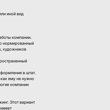
или иной вид
аботы компании.
ого нормированный
в, художников
спространенный
формления в штат.
 как ему не нужно
ногие компании
инг. Этот вариант
 имеет