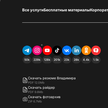
Все услуги
Бесплатные материалы
Корпора
*
50k
229k
128k
201k
23k
28k
4.4k
1.5k
Скачать резюме Владимира
PDF 12.0Mb
Скачать райдер
PDF 9.6Mb
Скачать фотоархив
ZIP 6.7Mb