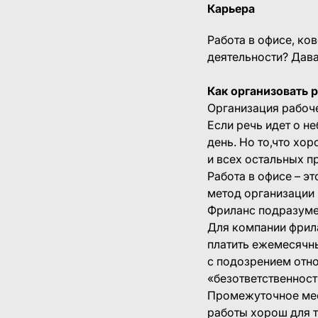
Карьера
Работа в офисе, ко
деятельности? Дава
Как организовать 
Организация рабоч
Если речь идет о н
день. Но то,что хо
и всех остальных п
Работа в офисе – э
метод организации 
Фриланс подразумев
Для компании фрила
платить ежемесячны
с подозрением отно
«безответственност
Промежуточное мес
работы хорош для т