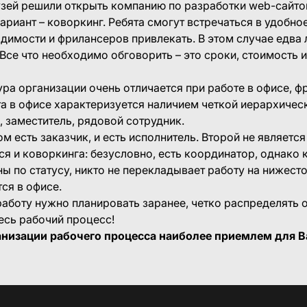
зей решили открыть компанию по разработки web-сайтов
ариант – коворкинг. Ребята смогут встречаться в удобно
одимости и фрилансеров привлекать. В этом случае едва
 Все что необходимо обговорить – это сроки, стоимость 
ура организации очень отличается при работе в офисе, ф
та в офисе характеризуется наличием четкой иерархичес
, заместитель, рядовой сотрудник.
ом есть заказчик, и есть исполнитель. Второй не являетс
ся и коворкинга: безусловно, есть координатор, однако
ны по статусу, никто не перекладывает работу на нижест
ся в офисе.
 работу нужно планировать заранее, четко распределять 
есь рабочий процесс!
анизации рабочего процесса наиболее приемлем для В