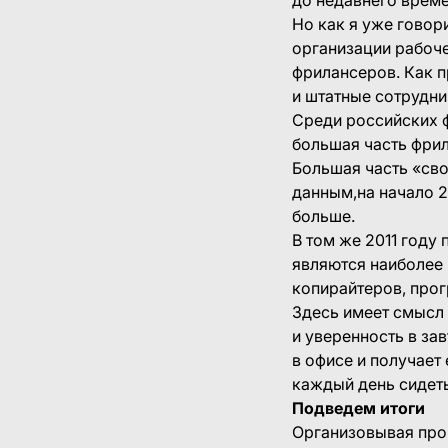
до недавнего време
Но как я уже говор
организации рабоче
фрилансеров. Как п
и штатные сотрудни
Среди российских ф
большая часть фрил
Большая часть «св
данным,на начало 2
больше.
В том же 2011 году
являются наиболее
копирайтеров, прог
Здесь имеет смысл 
и уверенность в за
в офисе и получает
каждый день сидеть
Подведем итоги
Организовывая про