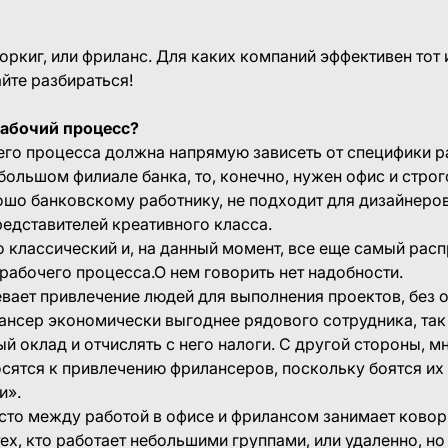
воркиг, или фриланс. Для каких компаний эффективен тот 
йте разбираться!
рабочий процесс?
его процесса должна напрямую зависеть от специфики р
ебольшом филиале банка, то, конечно, нужен офис и стр
рошо банковскому работнику, не подходит для дизайнеро
редставителей креативного класса.
то классический и, на данный момент, все еще самый ра
рабочего процесса.О нем говорить нет надобности.
ает привлечение людей для выполнения проектов, без о
нсер экономически выгоднее рядового сотрудника, так
й оклад и отчислять с него налоги. С другой стороны, м
сятся к привлечению фрилансеров, поскольку боятся их
и».
то между работой в офисе и фрилансом занимает коворк
ех, кто работает небольшими группами, или удаленно, но