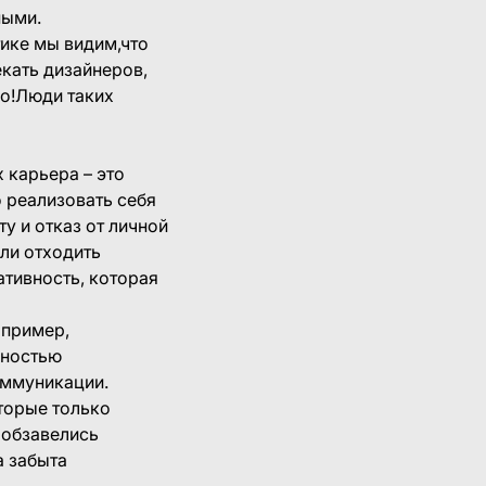
ными.
тике мы видим,что
кать дизайнеров,
но!Люди таких
х карьера – это
 реализовать себя
у и отказ от личной
али отходить
ативность, которая
апример,
лностью
оммуникации.
торые только
 обзавелись
а забыта