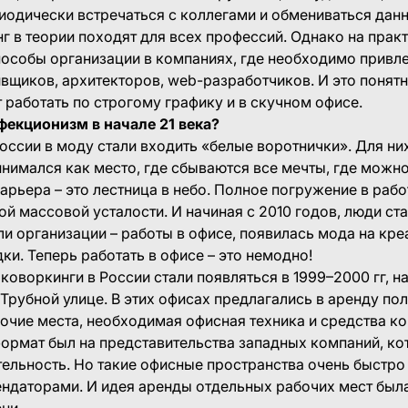
иодически встречаться с коллегами и обмениваться дан
г в теории походят для всех профессий. Однако на прак
особы организации в компаниях, где необходимо привле
вщиков, архитекторов, web-разработчиков. И это понят
 работать по строгому графику и в скучном офисе.
фекционизм в начале 21 века?
России в моду стали входить «белые воротнички». Для ни
нимался как место, где сбываются все мечты, где можно
арьера – это лестница в небо. Полное погружение в работ
ой массовой усталости. И начиная с 2010 годов, люди ст
и организации – работы в офисе, появилась мода на кре
ки. Теперь работать в офисе – это немодно!
 коворкинги в России стали появляться в 1999–2000 гг, н
Трубной улице. В этих офисах предлагались в аренду по
очие места, необходимая офисная техника и средства к
ормат был на представительства западных компаний, ко
ельность. Но такие офисные пространства очень быстро
ндаторами. И идея аренды отдельных рабочих мест был