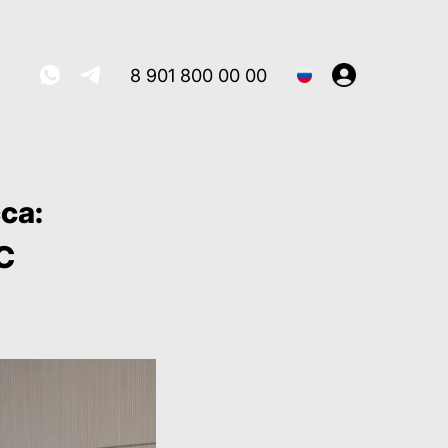
8 901 800 00 00
са:
С