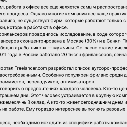
ни.
ил, работа в офисе все еще является самым распростра
го процесса. Однако многие компании все чаще практи
равило, не существует фирм, которые работают только с
ки, которые работают в офисе.
рилансеров проводилось исследование, в ходе которог
ансеров сконцентрирована в Москве (30%) и в Санкт- Пе
ободных работников» — мужчины. Согласно статистичес
011 года в России работало 20 тысяч фрилансеров, сейча
 портал Freelancer.com разработал список аутсорс-профе
 востребованными. Особенно популярен фриланс среди д
раммистов, переводчиков, оптимизаторов.
говорить о предпочтениях каждого человека. Кто-то цен
втрашнем дне. Этот человек устраивается в крупную ком
 ежемесячный оклад. А кто-то живет сегодняшним днем и
 на работе. Ему гораздо интереснее выполнять разовые 
цесс, необходимо исходить из специфики работы компан