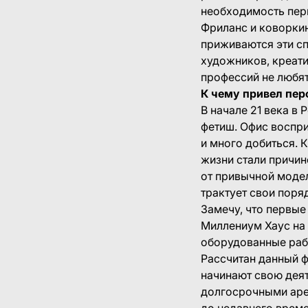
необходимость пер
Фриланс и коворкин
приживаются эти сп
художников, креати
профессий не любят
К чему привел пер
В начале 21 века в 
фетиш. Офис воспри
и много добиться. К
жизни стали причин
от привычной модел
трактует свои поряд
Замечу, что первые
Миллениум Хаус на 
оборудованные раб
Рассчитан данный ф
начинают свою деят
долгосрочными аре