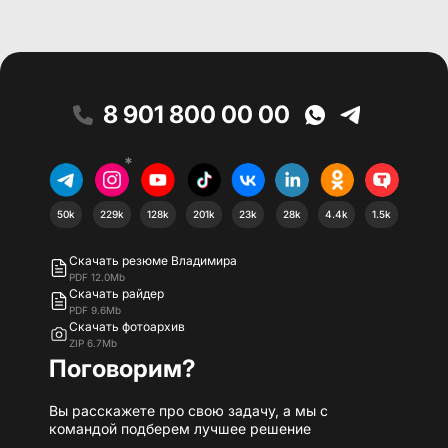
8 901 800 00 00
*
50k
229k
128k
201k
23k
28k
4.4k
1.5k
Скачать резюме Владимира
PDF 12.0Mb
Скачать райдер
PDF 9.6Mb
Скачать фотоархив
ZIP 6.7Mb
Поговорим?
Вы расскажете про свою задачу, а мы с
командой подберем лучшее решение