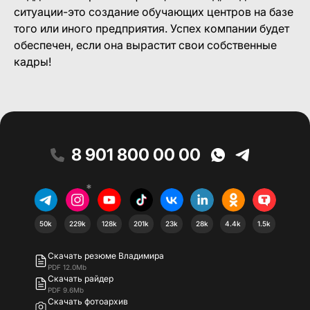
ситуации-это создание обучающих центров на базе
того или иного предприятия. Успех компании будет
обеспечен, если она вырастит свои собственные
кадры!
8 901 800 00 00
*
50k
229k
128k
201k
23k
28k
4.4k
1.5k
Скачать резюме Владимира
PDF 12.0Mb
Скачать райдер
PDF 9.6Mb
Скачать фотоархив