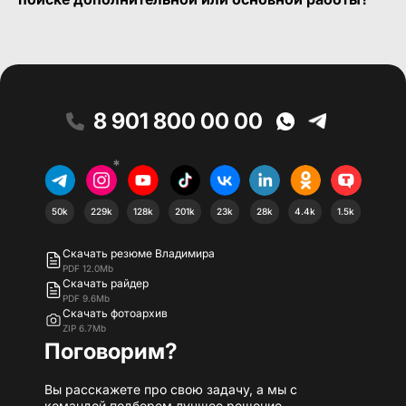
8 901 800 00 00
*
50k
229k
128k
201k
23k
28k
4.4k
1.5k
Скачать резюме Владимира
PDF 12.0Mb
Скачать райдер
PDF 9.6Mb
Скачать фотоархив
ZIP 6.7Mb
Поговорим?
Вы расскажете про свою задачу, а мы с
командой подберем лучшее решение