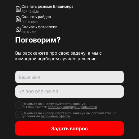
Скачать резюме Владимира
PDF 12.0Mb
Скачать райдер
PDF 9.6Mb
Скачать фотоархив
ZIP 6.7Mb
Поговорим?
Вы расскажете про свою задачу, а мы с
командой подберем лучшее решение
Нажимая на кнопку «Оставить заявку»,
вы принимаете
политику конфиденциальности
Нажимая на кнопку «Оставить заявку» вы соглашаетесь с
условиями
публичной оферты
Задать вопрос