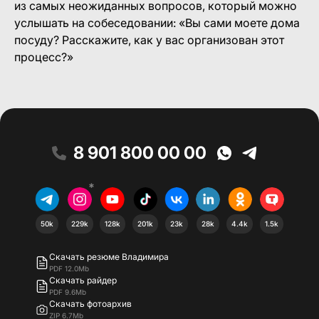
из самых неожиданных вопросов, который можно
услышать на собеседовании: «Вы сами моете дома
посуду? Расскажите, как у вас организован этот
процесс?»
8 901 800 00 00
*
50k
229k
128k
201k
23k
28k
4.4k
1.5k
Скачать резюме Владимира
PDF 12.0Mb
Скачать райдер
PDF 9.6Mb
Скачать фотоархив
ZIP 6.7Mb