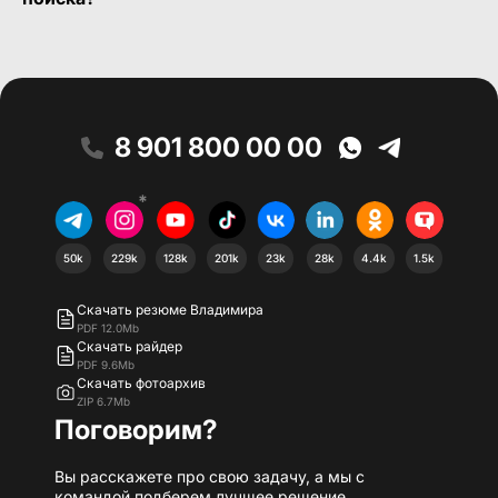
8 901 800 00 00
*
50k
229k
128k
201k
23k
28k
4.4k
1.5k
Скачать резюме Владимира
PDF 12.0Mb
Скачать райдер
PDF 9.6Mb
Скачать фотоархив
ZIP 6.7Mb
Поговорим?
Вы расскажете про свою задачу, а мы с
командой подберем лучшее решение