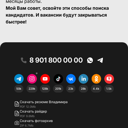
месяцы работы.
Мой Вам совет, освойте эти способы поиска
кандидатов. И вакансии будут закрываться
быстрее!
8 901 800 00 00
*
50k
229k
128k
201k
23k
28k
4.4k
1.5k
Скачать резюме Владимира
PDF 12.0Mb
Скачать райдер
PDF 9.6Mb
Скачать фотоархив
ZIP 6.7Mb