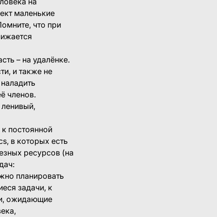
еловека на
ект маленькие
омните, что при
нижается
асть – на удалёнке.
ти, и также не
 наладить
ё членов.
 ленивый,
 к постоянной
s, в которых есть
езных ресурсов (на
дач:
ожно планировать
иеся задачи, к
чи, ожидающие
ека,