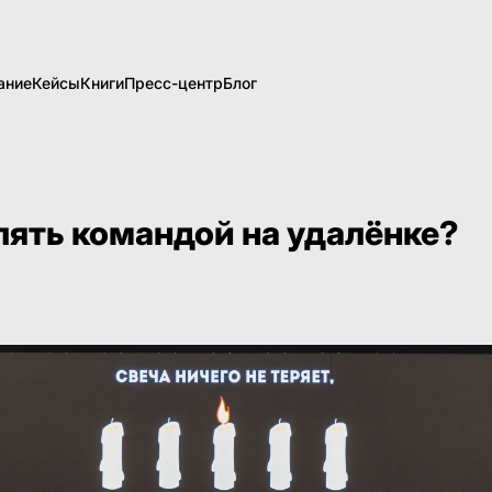
ание
Кейсы
Книги
Пресс-центр
Блог
лять командой на удалёнке?