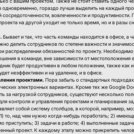
лько с вашим проектом. Также не стоит ставить одного ч
в одновременно, гораздо лучше выделить на каждый про
 сосредоточенности, вовлеченности и продуктивности. П
проекта на другой уходит не только время, но и в разы с
».
Бывает и так, что часть команды находится в офисе, а ч
ужно делить сотрудников по степени важности и значимос
ри распределении обязанностей по проекту. Необходимо
шения в команде, вне зависимости от местоположения е
ник будет продуктивен в любом положении, также как и
дет неэффективен и на удаленке, и в офисе.
вления проектами.
Пора забыть о стандартных подходах
ических электронных вариантах. Кроме тех же Google Doc
ь за нагрузкой сотрудников, существуют несколько пол
для контроля и управления проектами и планирования за
авляет собой систему столбцов, в которой, например, м
1) то, над чем нужно когда-нибудь поработать; 2) имеющ
 приступить; 3) задачи в работе; 4) выполненные зада
ченный проект. К каждому этапу можно прикрепить челов