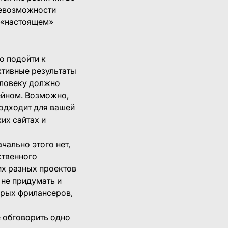
 невозможности
в «настоящем»
о подойти к
ктивные результаты
человеку должно
дейном. Возможно,
подходит для вашей
их сайтах и
чально этого нет,
ственного
их разных проектов
 не придумать и
торых фрилансеров,
е обговорить одно