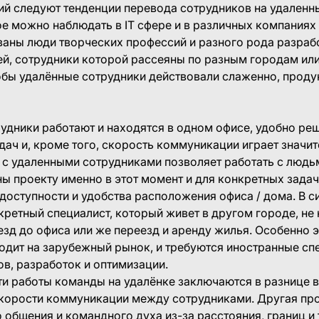
й следуют тенденции перевода сотрудников на удаленн
е можно наблюдать в IT сфере и в различных компаниях 
аны люди творческих профессий и разного рода разрабо
й, сотрудники которой рассеяны по разным городам ил
тобы удалённые сотрудники действовали слаженно, проду
рудники работают и находятся в одном офисе, удобно ре
ач и, кроме того, скорость коммуникации играет значит
 с удаленными сотрудниками позволяет работать с людь
ы проекту именно в этот момент и для конкретных задач
доступности и удобства расположения офиса / дома. В с
ретный специалист, который живет в другом городе, не
езд до офиса или же переезд и аренду жилья. Особенно э
одит на зарубежный рынок, и требуются иностранные сп
ов, разработок и оптимизации.
 работы команды на удалёнке заключаются в разнице в
скорости коммуникации между сотрудниками. Другая пр
 общения и командного духа из-за расстояния, границ и 