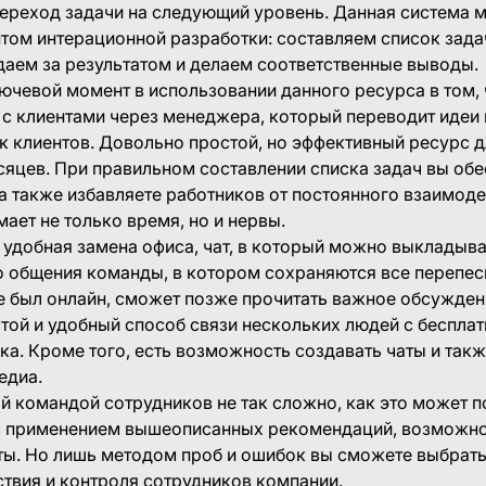
переход задачи на следующий уровень. Данная система м
том интерационной разработки: составляем список зада
аем за результатом и делаем соответственные выводы.
ючевой момент в использовании данного ресурса в том, 
с клиентами через менеджера, который переводит идеи 
к клиентов. Довольно простой, но эффективный ресурс 
сяцев. При правильном составлении списка задач вы об
а также избавляете работников от постоянного взаимоде
мает не только время, но и нервы.
 удобная замена офиса, чат, в который можно выкладыва
о общения команды, в котором сохраняются все перепес
е был онлайн, сможет позже прочитать важное обсужден
той и удобный способ связи нескольких людей с беспла
ка. Кроме того, есть возможность создавать чаты и так
едиа.
й командой сотрудников не так сложно, как это может п
 применением вышеописанных рекомендаций, возможн
ты. Но лишь методом проб и ошибок вы сможете выбрат
твия и контроля сотрудников компании.