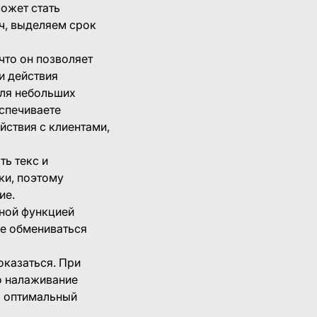
ожет стать
ч, выделяем срок
что он позволяет
и действия
для небольших
еспечиваете
йствия с клиентами,
ть текс и
ки, поэтому
ие.
тной функцией
же обмениваться
оказаться. При
о налаживание
ь оптимальный