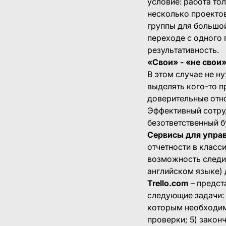
условие: работа то
несколько проекто
группы для большой
переходе с одного 
результативность.
«Свои» - «не свои
В этом случае не н
выделять кого-то п
доверительные отно
Эффективный сотруд
безответственный бу
Сервисы для упра
отчетности в класс
возможность следит
английском языке) 
Trello.com
– предст
следующие задачи: 
которым необходимо
проверки; 5) закон