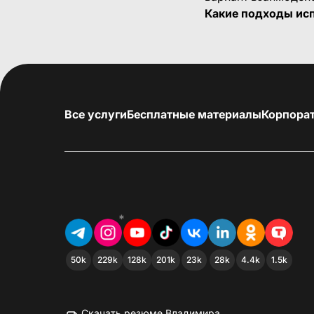
Какие подходы исп
Все услуги
Бесплатные материалы
Корпора
*
50k
229k
128k
201k
23k
28k
4.4k
1.5k
Скачать резюме Владимира