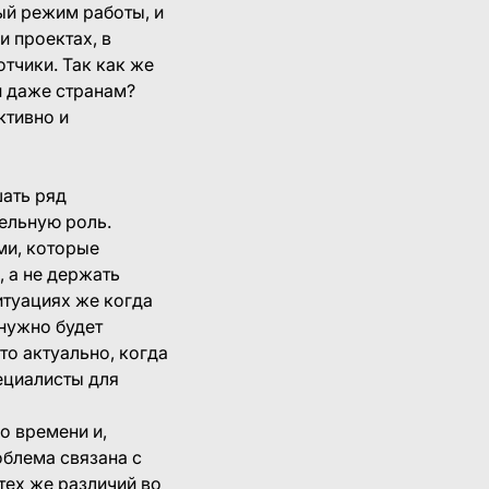
ый режим работы, и
и проектах, в
тчики. Так как же
и даже странам?
ктивно и
шать ряд
ельную роль.
ми, которые
, а не держать
итуациях же когда
 нужно будет
то актуально, когда
ециалисты для
о времени и,
облема связана с
тех же различий во