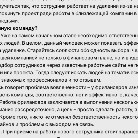
учиться так, что сотрудник работает на удалении из-за
покинуть проект ради работы в близлежащей компании 
людьми.
енную команду?
. Уже на самом начальном этапе необходимо ответственн
 людей. В целом, данный человек может показать эффе
 на удаленке. Старайтесь соблюсти обоюдность выбора: 
ашей компанией не только в финансовом плане, но и в и
одбор сотрудников через известные работные сайты не 
 или проекта. Тогда следует искать людей на тематическ
 знакомых профессионалов и по отзывам.
ь говорит проблема вовлеченности – у фрилансеров изна
часть команды, соответственно, нет и эффективного, каче
 Работа фрилансера заключается в выполнении нескольк
ание рассредоточено, а цель – просто сделать работу, а
 Кроме того, никто не отменял безответственность неко
айнов и проблемы с выходом на связь.
.
При приеме на работу нового сотрудника стоит заране