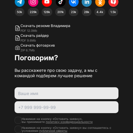
50k
229k
128k
201k
23k
28k
4.4k
1.5k
Скачать резюме Владимира
PDF 12.0Mb
Скачать райдер
PDF 9.6Mb
Скачать фотоархив
ZIP 6.7Mb
Поговорим?
Вы расскажете про свою задачу, а мы с
командой подберем лучшее решение
Нажимая на кнопку «Оставить заявку»,
вы принимаете
политику конфиденциальности
Нажимая на кнопку «Оставить заявку» вы соглашаетесь с
условиями
публичной оферты