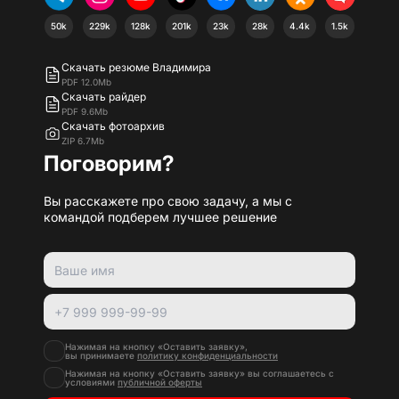
50k
229k
128k
201k
23k
28k
4.4k
1.5k
Скачать резюме Владимира
PDF 12.0Mb
Скачать райдер
PDF 9.6Mb
Скачать фотоархив
ZIP 6.7Mb
Поговорим?
Вы расскажете про свою задачу, а мы с
командой подберем лучшее решение
Нажимая на кнопку «Оставить заявку»,
вы принимаете
политику конфиденциальности
Нажимая на кнопку «Оставить заявку» вы соглашаетесь с
условиями
публичной оферты