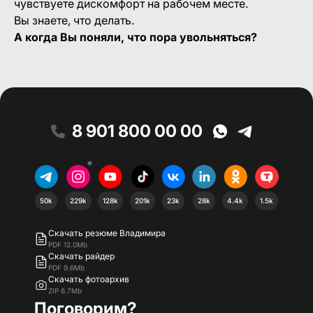
чувствуете дискомфорт на рабочем месте.
Вы знаете, что делать.
А когда Вы поняли, что пора увольняться?
8 901 800 00 00
*
50k
229k
128k
201k
23k
28k
4.4k
1.5k
Скачать резюме Владимира
PDF 12.0Mb
Скачать райдер
PDF 9.6Mb
Скачать фотоархив
ZIP 6.7Mb
Поговорим?