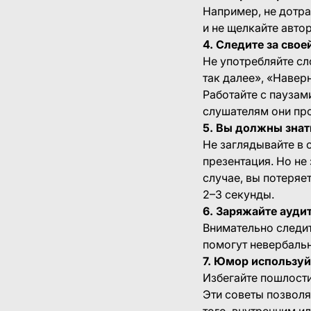
Например, не дотраг
и не щелкайте авто
4. Следите за свое
Не употребляйте сл
так далее», «Навер
Работайте с паузам
слушателям они про
5. Вы должны знат
Не заглядывайте в 
презентация. Но не
случае, вы потеряе
2–3 секунды.
6. Заряжайте ауди
Внимательно следите
помогут невербальны
7. Юмор используй
Избегайте пошлост
Эти советы позволя
того, внутренним и