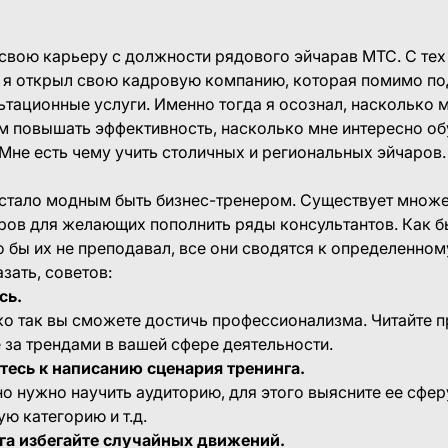
 свою карьеру с должности рядового эйчарав МТС. С те
оду я открыл свою кадровую компанию, которая помимо п
ьтационные услуги. Именно тогда я осознал, насколько 
м повышать эффективность, насколько мне интересно об
Мне есть чему учить столичных и региональных эйчаров.
стало модным быть бизнес-тренером. Существует множес
ров для желающих пополнить ряды консультантов. Как б
то бы их не преподавал, все они сводятся к определенном
зать, советов:
сь.
ко так вы сможете достичь профессионализма. Читайте
е за трендами в вашей сфере деятельности.
итесь к написанию сценария тренинга.
но нужно научить аудиторию, для этого выясните ее сфер
ю категорию и т.д.
нга избегайте случайных движений.