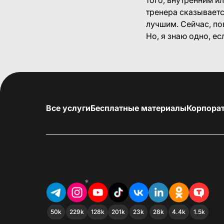
тренера сказываетс
лучшим. Сейчас, по
Но, я знаю одно, ес
Все услуги
Бесплатные материалы
Корпора
*
50k
229k
128k
201k
23k
28k
4.4k
1.5k