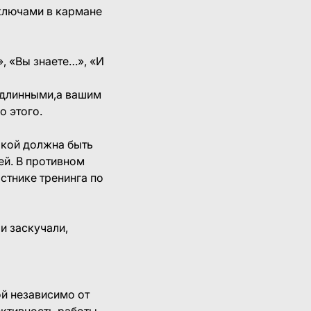
е ключами в кармане
», «Вы знаете…», «И
я длинными,а вашим
о этого.
лкой должна быть
ей. В противном
стнике тренинга по
ли заскучали,
ой независимо от
ективность работы