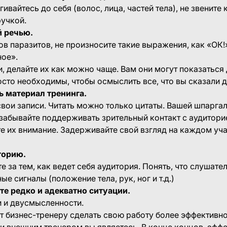
ивайтесь до себя (волос, лица, частей тела), не звенит
ручкой.
й речью.
ов паразитов, не произносите такие выражения, как «ОК!
ное».
и, делайте их как можно чаще. Вам они могут показатьс
сто необходимы, чтобы осмыслить все, что вы сказали д
ь материал тренинга.
свои записи. Читать можно только цитаты. Вашей шпарга
 забывайте поддерживать зрительный контакт с аудитори
те их внимание. Задерживайте свой взгляд на каждом уча
торию.
 за тем, как ведет себя аудитория. Понять, что слушате
е сигналы (положение тела, рук, ног и т.д.)
те редко и адекватно ситуации.
и и двусмысленности.
т бизнес-тренеру сделать свою работу более эффективн
ли внешним тренером вы являетесь. В конце концов, эфф