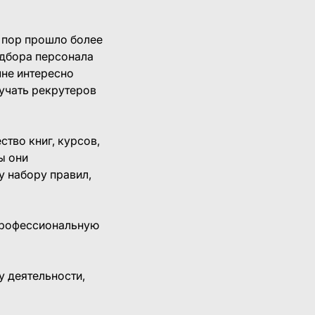
х пор прошло более
одбора персонала
мне интересно
учать рекрутеров
тво книг, курсов,
ы они
у набору правил,
 профессиональную
у деятельности,