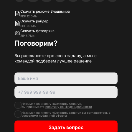
Скачать резюме Владимира
PDF 12.0Mb
Скачать райдер
PDF 9.6Mb
Скачать фотоархив
ZIP 6.7Mb
Поговорим?
Вы расскажете про свою задачу, а мы с
командой подберем лучшее решение
Нажимая на кнопку «Оставить заявку»,
вы принимаете
политику конфиденциальности
Нажимая на кнопку «Оставить заявку» вы соглашаетесь с
условиями
публичной оферты
Задать вопрос