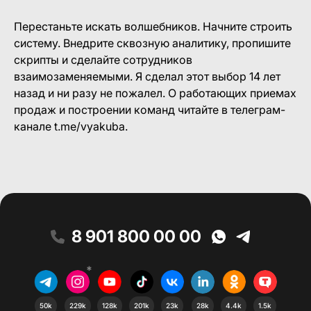
Перестаньте искать волшебников. Начните строить
систему. Внедрите сквозную аналитику, пропишите
скрипты и сделайте сотрудников
взаимозаменяемыми. Я сделал этот выбор 14 лет
назад и ни разу не пожалел. О работающих приемах
продаж и построении команд читайте в телеграм-
канале t.me/vyakuba.
8 901 800 00 00
*
50k
229k
128k
201k
23k
28k
4.4k
1.5k