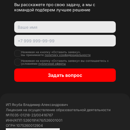
Вы расскажете про свою задачу, а мы с
командой подберем лучшее решение
Нажимая на кнопку «Оставить заявку»,
вы принимаете
политику конфиденциальности
Нажимая на кнопку «Оставить заявку» вы соглашаетесь с
условиями
публичной оферты
Задать вопрос
ИП Якуба Владимир Александрович
Лицензия на осуществление образовательной деятельности
№Л035-01218-23/00416767
ИНН/КПП 5260191476/526001001
ОГРН 1075260012904