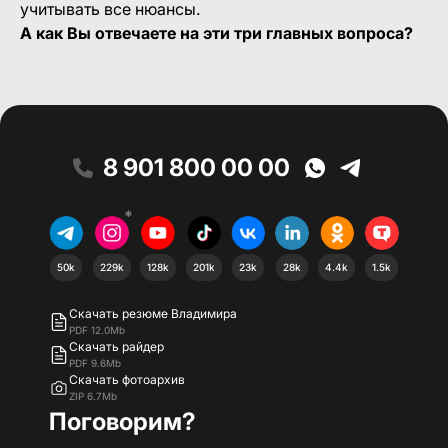
учитывать все нюансы.
А как Вы отвечаете на эти три главных вопроса?
8 901 800 00 00
*
50k
229k
128k
201k
23k
28k
4.4k
1.5k
Скачать резюме Владимира
PDF 12.0Mb
Скачать райдер
PDF 9.6Mb
Скачать фотоархив
ZIP 6.7Mb
Поговорим?