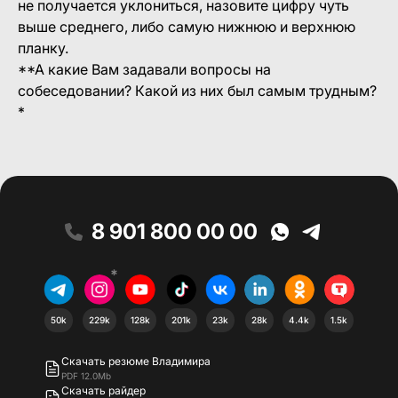
не получается уклониться, назовите цифру чуть
выше среднего, либо самую нижнюю и верхнюю
планку.
**А какие Вам задавали вопросы на
собеседовании? Какой из них был самым трудным?
*
8 901 800 00 00
*
50k
229k
128k
201k
23k
28k
4.4k
1.5k
Скачать резюме Владимира
PDF 12.0Mb
Скачать райдер