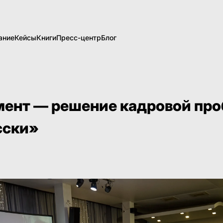
ание
Кейсы
Книги
Пресс-центр
Блог
мент — решение кадровой пр
сски»