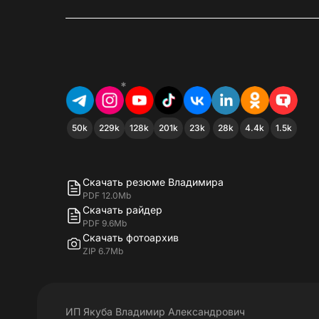
*
50k
229k
128k
201k
23k
28k
4.4k
1.5k
Скачать резюме Владимира
PDF 12.0Mb
Скачать райдер
PDF 9.6Mb
Скачать фотоархив
ZIP 6.7Mb
ИП Якуба Владимир Александрович