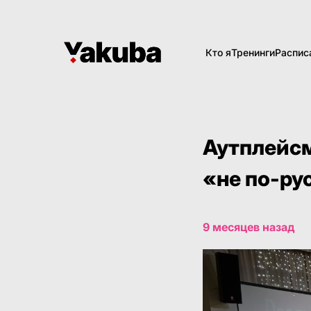
Кто я
Тренинги
Распис
Аутплейс
«не по-ру
9 месяцев назад