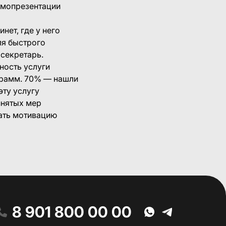
амопрезентации
ет, где у него
ля быстрого
 секретарь.
ость услуги
ограмм. 70% — нашли
эту услугу
инятых мер
ать мотивацию
8 901 800 00 00