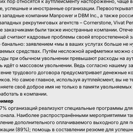
сих пор относятся к аутплейсменту настороженно, чаще в
е, успешные и иностранные организации. Первооткрыва
 западные компании Manpower и DBM Inc., а также росс
ападных рекрутинговых агентств – Cornerstone, Vivat Pe
е заказчиками были также иностранные компании. Отеч
ещё считают кадровые проблемы своей второстепенной з
банально: заявлением «мы в ваших услугах больше не 
иваемых средствах. Путём несложной арифметики можно 
ходы при обычном увольнении превышают расходы на ау
чь идёт о массовом увольнении. Ведь согласно нашему з
ение трудового договора предусматривает денежные к
ков. Но самое главное, используя аутплейсмент, вы не т
няете своё доброе имя не только в памяти увольняемых 
 работать в компании.
ример
97% организаций реализуют специальные программы дл
онала. Наиболее распространёнными мероприятиями та
вление дополнительного оплачиваемого выходного для п
кации (89%); помощь в составлении резюме для успешн