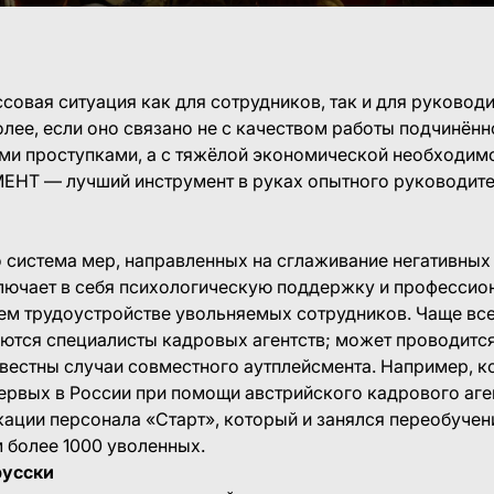
совая ситуация как для сотрудников, так и для руковод
олее, если оно связано не с качеством работы подчинённ
ми проступками, а с тяжёлой экономической необходимо
НТ — лучший инструмент в руках опытного руководител
 система мер, направленных на сглаживание негативных
ключает в себя психологическую поддержку и професси
м трудоустройстве увольняемых сотрудников. Чаще все
ются специалисты кадровых агентств; может проводитс
вестны случаи совместного аутплейсмента. Например, ко
ервых в России при помощи австрийского кадрового аге
ации персонала «Старт», который и занялся переобуче
 более 1000 уволенных.
русски