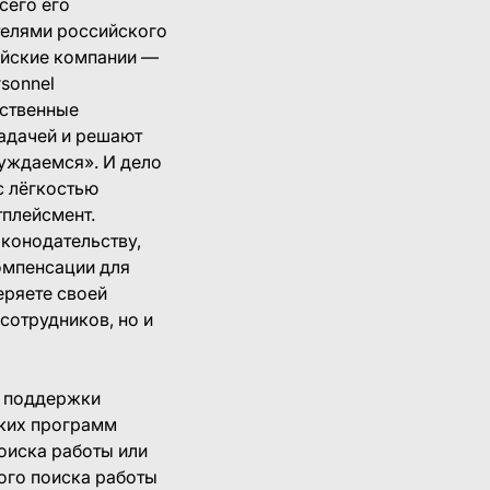
сего его
телями российского
ийские компании —
rsonnel
ественные
адачей и решают
нуждаемся». И дело
с лёгкостью
тплейсмент.
аконодательству,
омпенсации для
еряете своей
сотрудников, но и
я поддержки
ких программ
оиска работы или
ого поиска работы