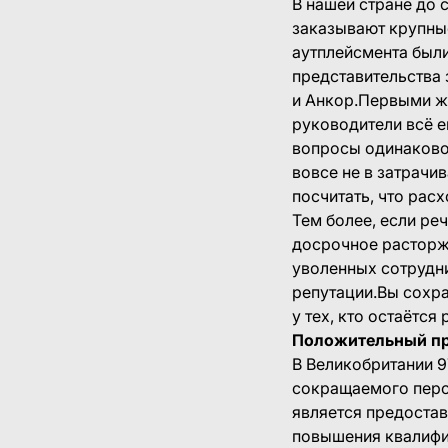
В нашей стране до 
заказывают крупны
аутплейсмента были
представительства з
и Анкор.Первыми ж
руководители всё 
вопросы одинаково 
вовсе не в затрач
посчитать, что рас
Тем более, если ре
досрочное расторж
уволенных сотрудни
репутации.Вы сохра
у тех, кто остаётся
Положительный п
В Великобритании 
сокращаемого перс
является предоста
повышения квалифи