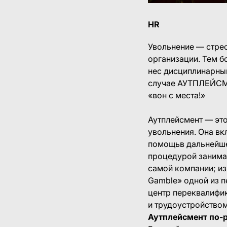
HR
Увольнение — стрес
организации. Тем б
нес дисциплинарны
случае АУТПЛЕЙСМЕ
«вон с места!»
Аутплейсмент — это
увольнения. Она в
помощьв дальнейше
процедурой занима
самой компании; из
Gamble» одной из п
центр переквалифик
и трудоустройством
Аутплейсмент по-