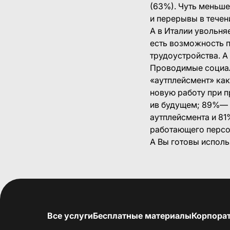
(63%). Чуть меньш
и перерывы в течен
А в Италии увольня
есть возможность п
трудоустройства. А
Проводимые социал
«аутплейсмент» как
новую работу при п
ив будущем; 89%— 
аутплейсмента и 8
работающего персо
А Вы готовы исполь
Все услуги
Бесплатные материалы
Корпора