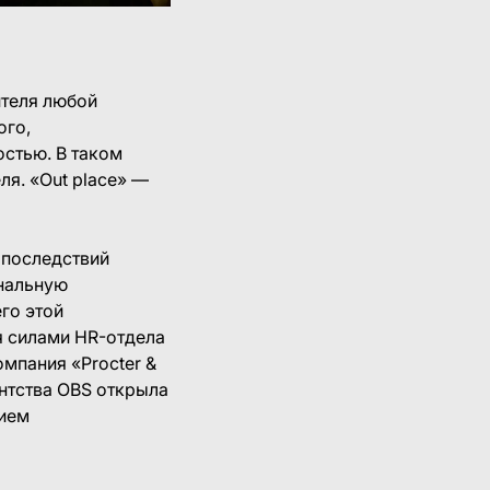
ителя любой
ого,
стью. В таком
я. «Оut place» —
 последствий
ональную
го этой
я силами HR-отдела
мпания «Procter &
нтства OBS открыла
нием