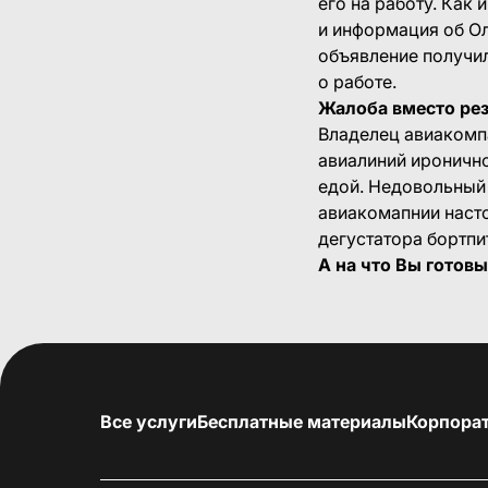
его на работу. Как
и информация об Ол
объявление получи
о работе.
Жалоба вместо ре
Владелец авиакомпа
авиалиний иронично
едой. Недовольный 
авиакомапнии наст
дегустатора бортпита
А на что Вы готов
Все услуги
Бесплатные материалы
Корпора