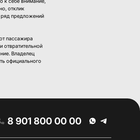
о к себе внимание,
но, отклик
л ряд предложений
 от пассажира
и отвратительной
ание. Владелец
сть официального
8 901 800 00 00