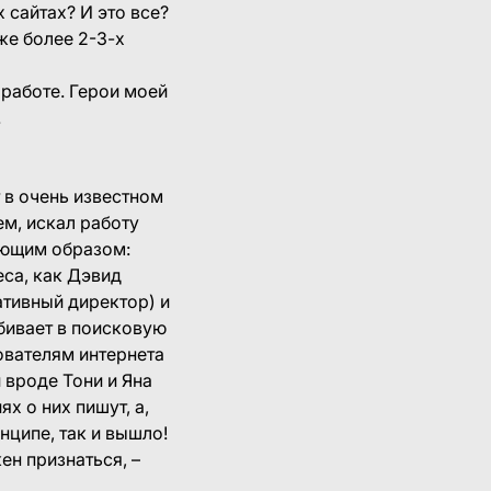
 сайтах? И это все?
же более 2-3-х
работе. Герои моей
.
 в очень известном
м, искал работу
дующим образом:
еса, как Дэвид
тивный директор) и
вбивает в поисковую
ователям интернета
 вроде Тони и Яна
х о них пишут, а,
нципе, так и вышло!
ен признаться, –