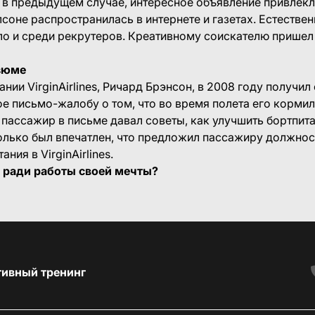
 и в предыдущем случае, интересное объявление привлекл
соне распространилась в интернете и газетах. Естествен
ло и среди рекрутеров. Креативному соискателю прише
зюме
нии VirginAirlines, Ричард Брэнсон, в 2008 году получил
е письмо-жалобу о том, что во время полета его кормил
пассажир в письме давал советы, как улучшить бортпит
олько был впечатлен, что предложил пассажиру должно
ния в VirginAirlines.
ы ради работы своей мечты?
тивный тренинг