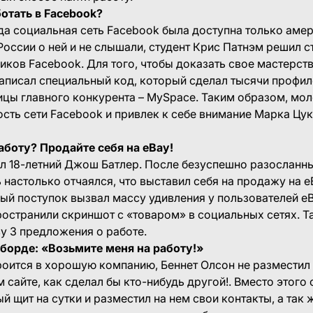
отать в Facebook?
да социальная сеть Facebook была доступна только аме
 России о ней и не слышали, студент Крис Патнэм решил с
ков Facebook. Для того, чтобы доказать свое мастерств
аписал специальный код, который сделал тысячи профил
цы главного конкурента – MySpace. Таким образом, мол
сть сети Facebook и привлек к себе внимание Марка Цук
аботу? Продайте себя на eBay!
л 18-летний Джош Батлер. После безуспешно разосланн
 настолько отчаялся, что выставил себя на продажу на e
лый поступок вызвал массу удивления у пользователей e
остранили скриншот с «товаром» в социальных сетях. Та
у 3 предложения о работе.
борде: «Возьмите меня на работу!»
роится в хорошую компанию, Беннет Олсон не разместил
 сайте, как сделал бы кто-нибудь другой!. Вместо этого
 щит на сутки и разместил на нем свои контакты, а так 