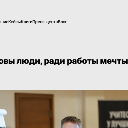
ание
Кейсы
Книги
Пресс-центр
Блог
товы люди, ради работы мечт