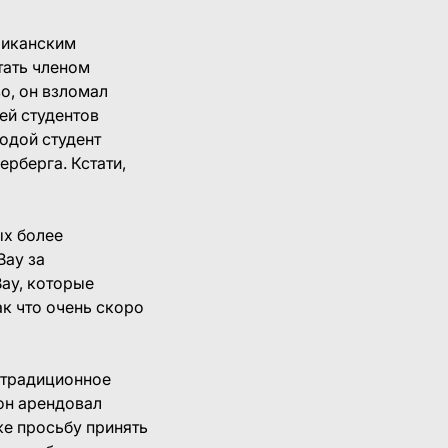
риканским
тать членом
о, он взломал
ей студентов
одой студент
ерберга. Кстати,
ых более
Bay за
Bay, которые
к что очень скоро
 традиционное
 он арендовал
же просьбу принять