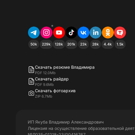
*
50k
229k
128k
201k
23k
28k
4.4k
1.5k
Скачать резюме Владимира
PDF 12.0Mb
Скачать райдер
PDF 9.6Mb
Скачать фотоархив
ZIP 6.7Mb
ИП Якуба Владимир Александрович
Лицензия на осуществление образовательной дея
№Л035-01218-23/00416767