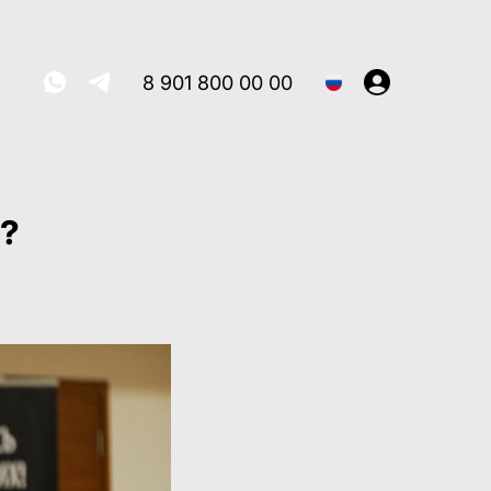
8 901 800 00 00
ы?