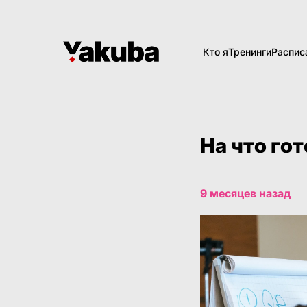
Кто я
Тренинги
Распис
На что го
9 месяцев назад