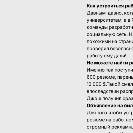
Как устроиться раб
Давным-давно, ког
университетам, а в
команды разработчи
социальную сеть. Н
похожими на страни
проверил безопасно
работу ему дали!
Не можете найти р
Именно так поступи
600 резюме, парень
16 000 $.Такой сме
впоследствии распр
Джош получил сраз
Объявление на бил
Для того чтобы уст
резюме на работном
огромный рекламный