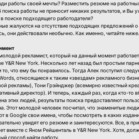
ади работы своей мечты? Разместить резюме на работных
б поиска работы не приносит никаких результатов, и Вы у
 в поиске подходящего работодателя?
ные жалуются на отсутствие подходящих предложений о 
сь, они действовали необычно. Как именно, читайте ниже
римент
молодой рекламист, который на данный момент работает
е Y&R New York. Несколько лет назад был простым парне
ти то, что ему бы понравилось. Тогда Алек поступил сле
Words, относящиеся к таким «звездам» рекламного бизн
ой рекламы), Тони Грэйнджер (всемирно известный креа
ативный директор). И теперь, каждый раз, когда кто-то 
ена этих людей, результаты поиска предоставляют польз
. Этот молодой человек посчитал, что знаменитые люди
т в Google свои имена, чтобы посмотреть в каких издания
зательно увидят его резюме и заинтересуются. Все, в при
ет вместе с Яном Рейшенталь в Y&R New York. Хотя, долж
ый способ найти работу.