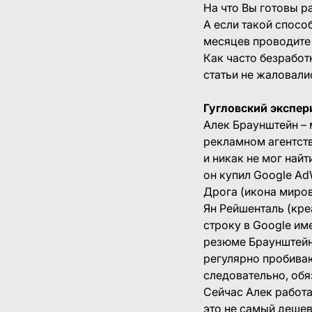
На что Вы готовы р
А если такой спосо
месяцев проводите
Как часто безработ
статьи не жаловали
Гугловский экспе
Алек Браунштейн – 
рекламном агентств
и никак не мог най
он купил Google Ad
Дрога (икона миров
Ян Рейшенталь (кре
строку в Google им
резюме Браунштейна
регулярно пробиваю
следовательно, обя
Сейчас Алек работа
это не самый дешев