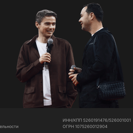
ИНН/КПП 5260191476/526001001
тельности
ОГРН 1075260012904