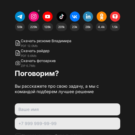
*
50k
229k
128k
201k
23k
28k
4.4k
1.5k
Скачать резюме Владимира
PDF 12.0Mb
Скачать райдер
PDF 9.6Mb
Скачать фотоархив
ZIP 6.7Mb
Поговорим?
Вы расскажете про свою задачу, а мы с
командой подберем лучшее решение