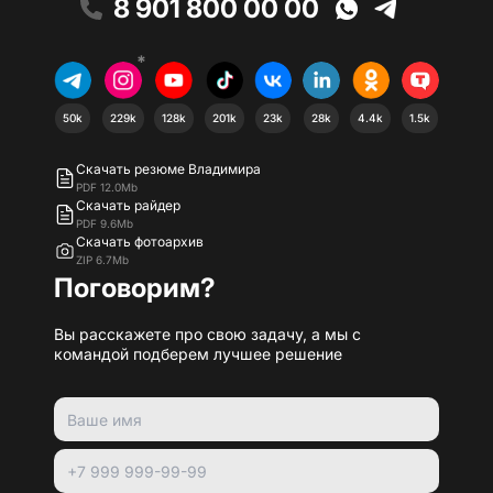
8 901 800 00 00
*
50k
229k
128k
201k
23k
28k
4.4k
1.5k
Скачать резюме Владимира
PDF 12.0Mb
Скачать райдер
PDF 9.6Mb
Скачать фотоархив
ZIP 6.7Mb
Поговорим?
Вы расскажете про свою задачу, а мы с
командой подберем лучшее решение