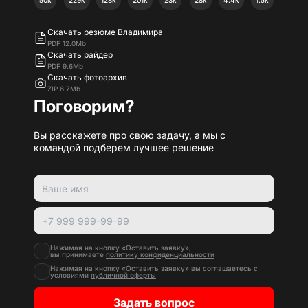
50k
229k
128k
201k
23k
28k
4.4k
1.5k
Скачать резюме Владимира
PDF 12.0Mb
Скачать райдер
PDF 9.6Mb
Скачать фотоархив
ZIP 6.7Mb
Поговорим?
Вы расскажете про свою задачу, а мы с
командой подберем лучшее решение
Нажимая на кнопку «Оставить заявку»,
вы принимаете
политику конфиденциальности
Нажимая на кнопку «Оставить заявку» вы соглашаетесь с
условиями
публичной оферты
Задать вопрос