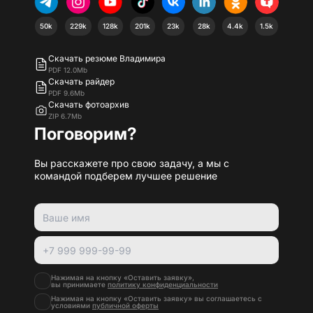
50k
229k
128k
201k
23k
28k
4.4k
1.5k
Скачать резюме Владимира
PDF 12.0Mb
Скачать райдер
PDF 9.6Mb
Скачать фотоархив
ZIP 6.7Mb
Поговорим?
Вы расскажете про свою задачу, а мы с
командой подберем лучшее решение
Нажимая на кнопку «Оставить заявку»,
вы принимаете
политику конфиденциальности
Нажимая на кнопку «Оставить заявку» вы соглашаетесь с
условиями
публичной оферты