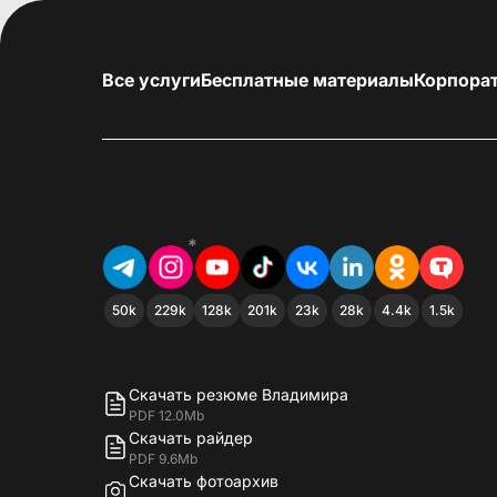
Все услуги
Бесплатные материалы
Корпора
*
50k
229k
128k
201k
23k
28k
4.4k
1.5k
Скачать резюме Владимира
PDF 12.0Mb
Скачать райдер
PDF 9.6Mb
Скачать фотоархив