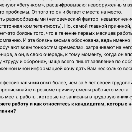
именуют «бегунком», расшифровываю: невооруженным вз
о проблемы. От того то он и бегает с места на место.
ть разнообразными (человеческий фактор, невыполнен
статочная компетентность). Но, самой главной причиной,
ет-это боязнь того, что в течение первых месяцев работ
омпанию. И эта боязнь весьма обоснована, ведь именно
обучают всем тонкостям «ремесла», затрачивают на нег
нцов, а он, в свою очередь, к тому моменту, когда он вп
 «труду и обороне», чаще всего пишет заявление по со
оженной мной информацией хочу дать Вам несколько ве
офессиональный опыт более, чем за 5 лет своей трудово
 прописывайте в резюме причину смены рабочего места.
ть места работы, которые не записаны в трудовую книжк
няете работу и как относитесь к кандидатам, которые 
пании?