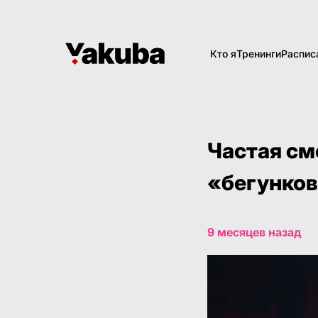
Кто я
Тренинги
Распис
Частая см
«бегунко
9 месяцев назад