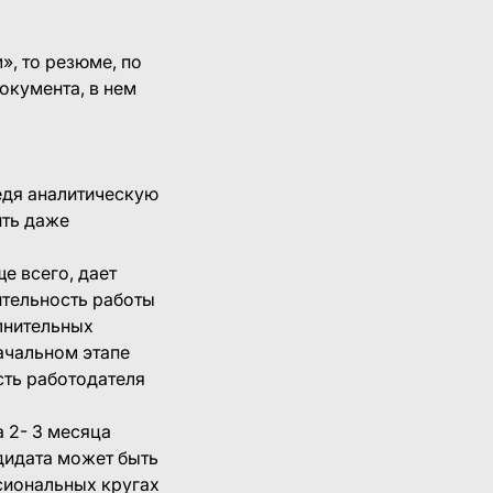
, то резюме, по
окумента, в нем
едя аналитическую
ить даже
е всего, дает
ительность работы
лнительных
ачальном этапе
сть работодателя
а 2- 3 месяца
дидата может быть
ссиональных кругах