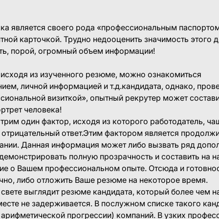
ка является своего рода «профессиональным паспортом»
тной карточкой. Трудно недооценить значимость этого д
ть, порой, огромный объем информации!
, исходя из изученного резюме, можно ознакомиться
ием, личной информацией и т.д.кандидата, однако, пров
сиональной визиткой», опытный рекрутер может состав
ртрет человека!
рим один фактор, исходя из которого работодатель, чащ
 отрицательный ответ.Этим фактором является продолж
пании. Данная информация может либо вызвать ряд допо
демонстрировать полную прозрачность и составить на н
ие о Вашем профессиональном опыте. Отсюда и готовно
чно, либо отложить Ваше резюме на некоторое время.
 свете выглядит резюме кандидата, который более чем н
есте не задерживается. В послужном списке такого кан
е в арифметической прогрессии) компаний. В узких профе