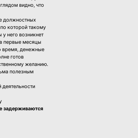
глядом видно, что
ие должностных
 по которой такому
ы у него возникнет
 в первые месяцы
о время, денежные
олне готов
бственному желанию.
сьма полезным
й деятельности
у
не задерживаются