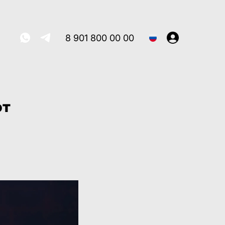
8 901 800 00 00
ют