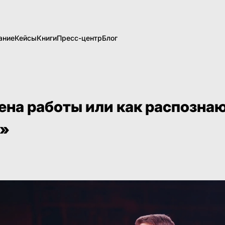
ание
Кейсы
Книги
Пресс-центр
Блог
ена работы или как распозна
в»