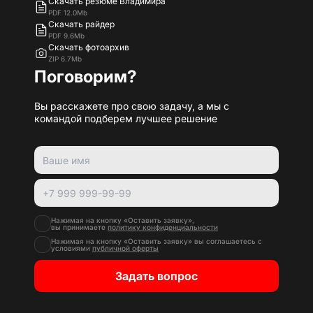
Скачать резюме Владимира
PDF 12.0Mb
Скачать райдер
PDF 9.6Mb
Скачать фотоархив
ZIP 6.7Mb
Поговорим?
Вы расскажете про свою задачу, а мы с
командой подберем лучшее решение
Нажимая на кнопку «Оставить заявку»,
вы принимаете
политику конфиденциальности
Нажимая на кнопку «Оставить заявку» вы соглашаетесь с
условиями
публичной оферты
Задать вопрос