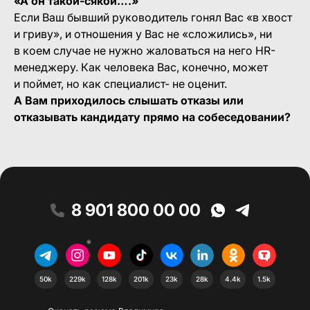
«А он такой-сякой….»
Если Ваш бывший руководитель гонял Вас «в хвост
и гриву», и отношения у Вас не «сложились», ни
в коем случае не нужно жаловаться на него HR-
менеджеру. Как человека Вас, конечно, может
и поймет, но как специалист- не оценит.
А Вам приходилось слышать отказы или
отказывать кандидату прямо на собеседовании?
8 901 800 00 00
*
50k
229k
128k
201k
23k
28k
4.4k
1.5k