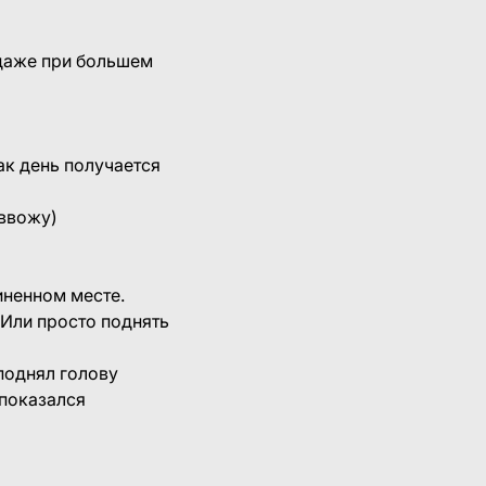
 даже при большем
ак день получается
 ввожу)
иненном месте.
 Или просто поднять
поднял голову
 показался