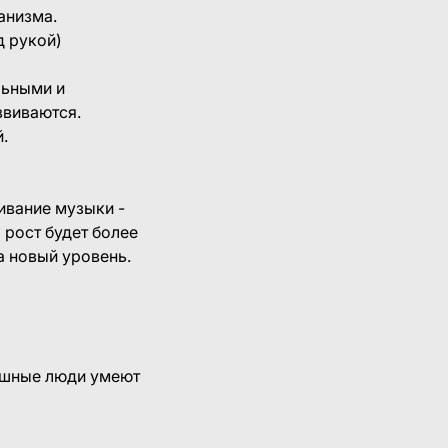
анизма.
д рукой)
льными и
звиваются.
.
ивание музыки -
рост будет более
а новый уровень.
спешные люди умеют