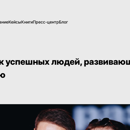
ание
Кейсы
Книги
Пресс-центр
Блог
к успешных людей, развиваю
ю