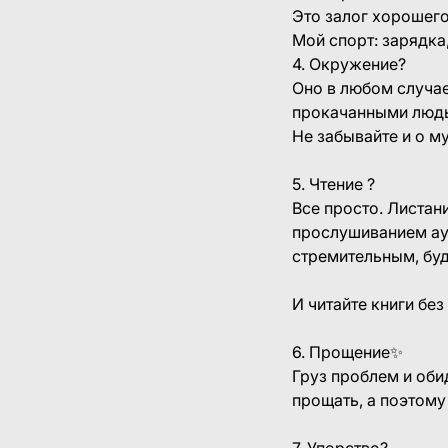
Это залог хорошего
Мой спорт: зарядка
4. Окружение?
Оно в любом случае
прокачанными людь
Не забывайте и о м
⠀
5. Чтение ?⠀
Все просто. Листан
прослушиванием ауд
стремительным, буд
⠀
И читайте книги бе
⠀
6. Прощение✨
Груз проблем и обид
прощать, а поэтому
⠀
7. Упорство?