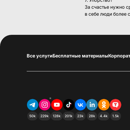
За счастье нужно с
в себе люди более 
Все услуги
Бесплатные материалы
Корпора
*
50k
229k
128k
201k
23k
28k
4.4k
1.5k