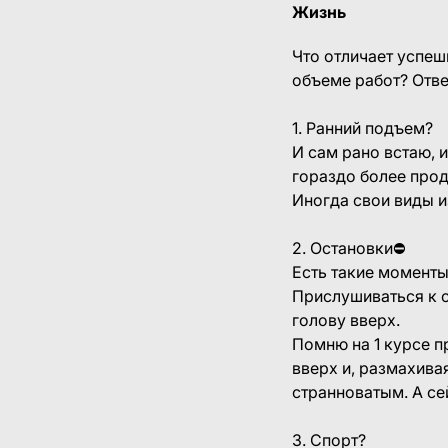
Жизнь
Что отличает успеш
объеме работ? Отв
⠀
1. Ранний подъем?⠀
И сам рано встаю, 
гораздо более про
Иногда свои виды и
⠀
2. Остановки⛔
Есть такие моменты
Прислушиваться к с
голову вверх.
Помню на 1 курсе п
вверх и, размахива
странноватым. А се
⠀
3. Спорт?