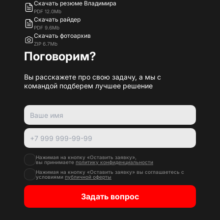
Скачать резюме Владимира
PDF 12.0Mb
Скачать райдер
PDF 9.6Mb
Скачать фотоархив
ZIP 6.7Mb
Поговорим?
Вы расскажете про свою задачу, а мы с
командой подберем лучшее решение
Нажимая на кнопку «Оставить заявку»,
вы принимаете
политику конфиденциальности
Нажимая на кнопку «Оставить заявку» вы соглашаетесь с
условиями
публичной оферты
Задать вопрос