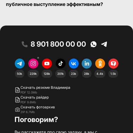
публичное выступление эффективным?
8 901 800 00 00
*
50k
229k
128k
201k
23k
28k
4.4k
1.5k
Скачать резюме Владимира
PDF 12.0Mb
Скачать райдер
PDF 9.6Mb
Скачать фотоархив
ZIP 6.7Mb
Поговорим?
Вы расскажете про свою задачу, а мы с