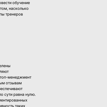
овести обучение
 том, насколько
ипы тренеров
целены
вляют
ь топ-менеджмент
ным отзывам
беспечивают
о сути равна нулю.
риентированных
ивность таких