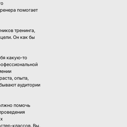
го
тренера помогает
ников тренинга,
цели. Он как бы
ебя какую-то
профессиональной
мении
раста, опыта,
 бывают аудитории
должно помочь
 проведения
ых
стер-классов. Вы,