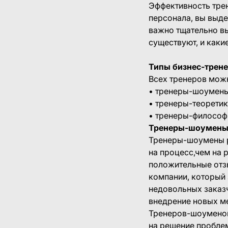
Эффективность трен
персонала, вы выде
важно тщательно вы
существуют, и каки
Типы бизнес-трен
Всех тренеров можн
• тренеры-шоумены
• тренеры-теоретик
• тренеры-филосо
Тренеры-шоумен
Тренеры-шоумены р
на процесс,чем на 
положительные отзы
компании, который 
недовольных заказ
внедрение новых ме
Тренеров-шоуменов
на решение проблем