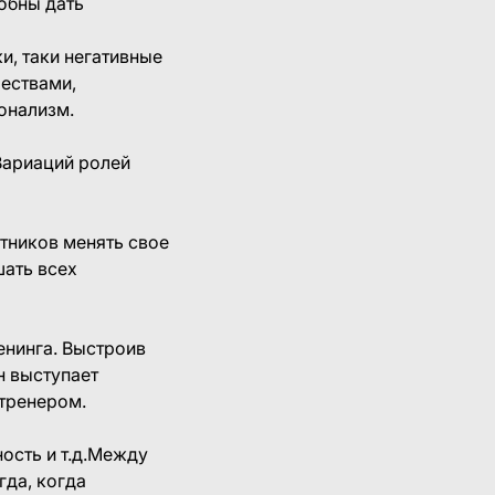
обны дать
и, таки негативные
чествами,
онализм.
 Вариаций ролей
стников менять свое
шать всех
енинга. Выстроив
н выступает
 тренером.
ность и т.д.Между
гда, когда