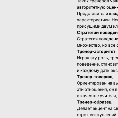
Таких тренеров чащ
авторитетную оценк
Представители кажд
характеристики. Не
присущими двум или
Стратегии поведен
Стратегия поведени
множество, но все 
Тренер-авторитет
Играя эту роль, тр
поведение, станови
и каждому дать экс
Тренер-товарищ
Ориентирован на вы
эти отношения, он 
в качестве учителя,
Тренер-образец
Делает акцент на с
строк выступлений 