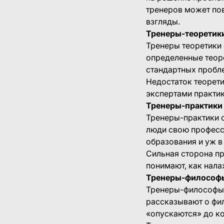
тренеров может пов
взгляды.
Тренеры-теоретик
Тренеры теоретики
определенные теор
стандартных пробл
Недостаток теорети
экспертами практик
Тренеры-практики
Тренеры-практики о
люди свою професс
образования и уж в
Сильная сторона пр
понимают, как нал
Тренеры-философ
Тренеры-философы –
рассказывают о фил
«опускаются» до к