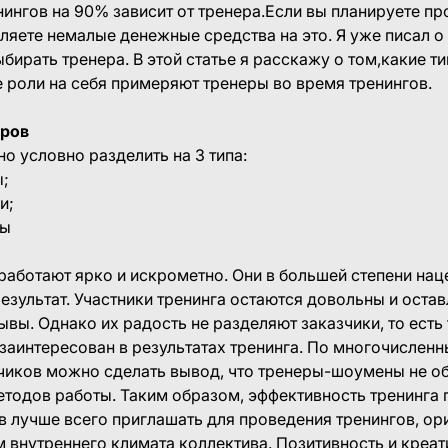
ингов на 90% зависит от тренера.Если вы планируете пр
ляете немалые денежные средства на это. Я уже писал о
бирать тренера. В этой статье я расскажу о том,какие т
е роли на себя примеряют тренеры во время тренингов.
еров
о условно разделить на 3 типа:
;
и;
фы
ы
аботают ярко и искрометно. Они в большей степени на
результат. Участники тренинга остаются довольны и оста
вы. Однако их радость не разделяют заказчики, то ест
заинтересован в результатах тренинга. По многочислен
чиков можно сделать вывод, что тренеры-шоумены не о
тодов работы. Таким образом, эффективность тренинга п
 лучше всего приглашать для проведения тренингов, о
 внутреннего климата коллектива. Позитивность и креат