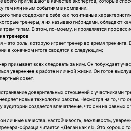
е всего приглашают в качестве экспертов, которые спос
у тем или иным событиям в компании.
ого типа содержат в себе как позитивные характеристик
которые тренеры, я их называю гибридами, обладают ка
 трем типам. В этом, по-моему, и проявляется професси
ия тренеров
я – это роль, которую играет тренер во время тренинга.
они в конечном итоге сводятся к следующим:
енер призывает всех следовать за ним. Он побуждает уча
ться увереннее в работе и личной жизни. Он готов выслу
пертный совет.
страивание доверительных отношений с участниками тр
внедряет новые технологии работы. Несмотря на то, что о
 у аудитории создается впечатление, что они на равных с
вои личные качества: настойчивость, вежливость, уверен
тренера-образца читается «Делай как я!». Это хорошо то