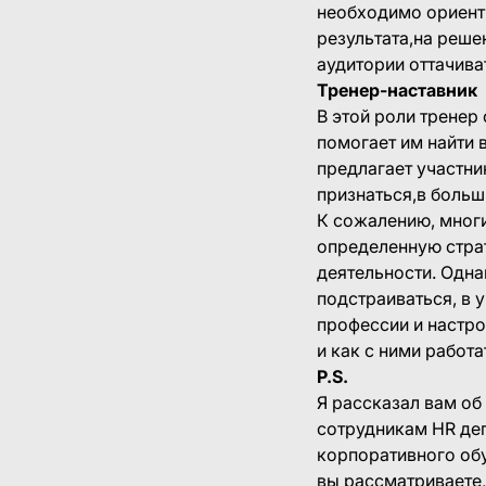
необходимо ориенти
результата,на реше
аудитории оттачива
Тренер-наставник
В этой роли тренер
помогает им найти 
предлагает участни
признаться,в больш
К сожалению, многи
определенную стра
деятельности. Одна
подстраиваться, в 
профессии и настро
и как с ними работа
P.S.
Я рассказал вам об
сотрудникам HR де
корпоративного обу
вы рассматриваете,