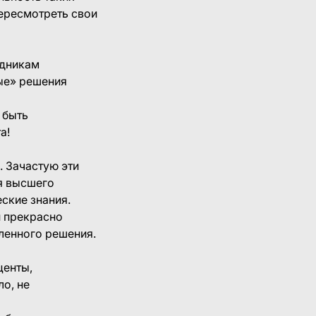
ересмотреть свои
удникам
ые» решения
 быть
а!
 Зачастую эти
я высшего
ские знания.
и прекрасно
ленного решения.
центы,
ло, не