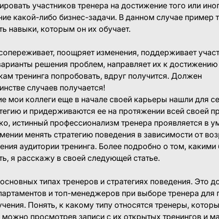
ровать участников тренера на достижение того или ино
ние какой-либо бизнес-задачи. В данном случае пример 
ть навыки, которым он их обучает.
 сопереживает, поощряет изменения, поддерживает участ
варианты решения проблем, направляет их к достижению 
кам тренинга попробовать, вдруг получится. Должен
инстве случаев получается!
е мои коллеги еще в начале своей карьеры нашли для с
тегию и придерживаются ее на протяжении всей своей 
ко, истинный профессионализм тренера проявляется в у
умении менять стратегию поведения в зависимости от воз
ения аудитории тренинга. Более подробно о том, какими
ть, я расскажу в своей следующей статье.
 основных типах тренеров и стратегиях поведения. Это 
партаментов и топ-менеджеров при выборе тренера для
чения. Понять, к какому типу относятся тренеры, котор
 можно просмотрев записи с их открытых тренингов и ма