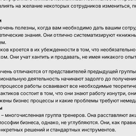
лиять на желание некоторых сотрудников измениться, п
и
 очень полезны, когда вам необходимо дать вашим сотр
етические знания. Они отлично систематизируют «книжн
ем.
ков кроется в их убежденности в том, что необязательно
ом. Они учат хантить и продавать, не имея никакого опыт
чень отличаются от представителей предыдущей группы.
иональную деятельность начинают задолго до получени
 процессе работы осваивают все необходимые теоретиче
актиков состоит в том, что они знают работу изнутри, он
ажены бизнес процессы и какие проблемы требуют немед
ы
 многочисленная группа тренеров. Она расставляют ак
ософии бизнеса, однако, не углубляются. Они, как прави
онкретных решений и стандартных инструментов.