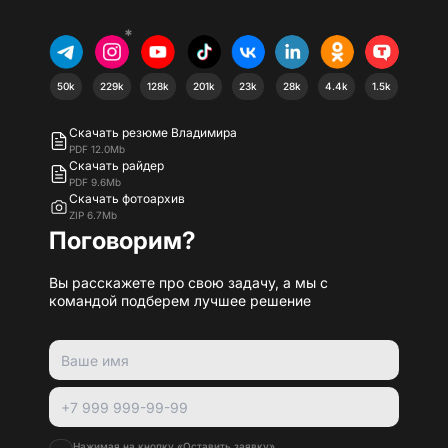
*
50k
229k
128k
201k
23k
28k
4.4k
1.5k
Скачать резюме Владимира
PDF 12.0Mb
Скачать райдер
PDF 9.6Mb
Скачать фотоархив
ZIP 6.7Mb
Поговорим?
Вы расскажете про свою задачу, а мы с
командой подберем лучшее решение
Нажимая на кнопку «Оставить заявку»,