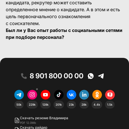
кандидата, рекрутер может составить
определенное мнение о кандидате. А в этом и есть
цель первоначального ознакомления
с соискателем.
Был ли у Вас опыт работы с социальными сетями
при подборе персонала?
8 901 800 00 00
*
50k
229k
128k
201k
23k
28k
4.4k
1.5k
Скачать резюме Владимира
PDF 12.0Mb
Скачать райдер