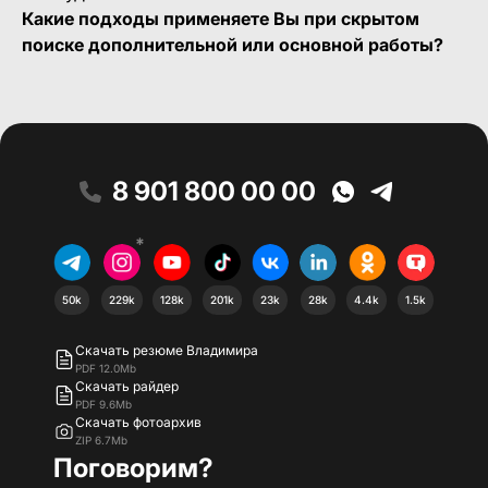
Какие подходы применяете Вы при скрытом
поиске дополнительной или основной работы?
8 901 800 00 00
*
50k
229k
128k
201k
23k
28k
4.4k
1.5k
Скачать резюме Владимира
PDF 12.0Mb
Скачать райдер
PDF 9.6Mb
Скачать фотоархив
ZIP 6.7Mb
Поговорим?