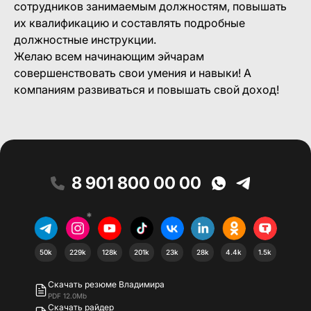
сотрудников занимаемым должностям, повышать
их квалификацию и составлять подробные
должностные инструкции.
Желаю всем начинающим эйчарам
совершенствовать свои умения и навыки! А
компаниям развиваться и повышать свой доход!
8 901 800 00 00
*
50k
229k
128k
201k
23k
28k
4.4k
1.5k
Скачать резюме Владимира
PDF 12.0Mb
Скачать райдер