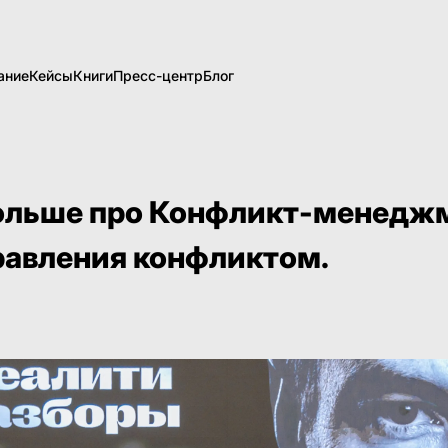
ание
Кейсы
Книги
Пресс-центр
Блог
ольше про Конфликт-менеджм
равления конфликтом.