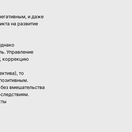
негативным, и даже
кта на развитие
Однако
ль. Управление
т, коррекцию
ктива), то
 позитивным.
 без вмешательства
оследствиям.
кты