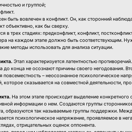
чностью и группой;
фликт.
ен быть вовлечен в конфликт. Он, как сторонний наблюд
кт объективно, как бы сверху.
ся в трех стадиях: предконфликт, конфликт, постконфлик
ра на каждом этапе должно быть соответствующим. Нуж
акие методы использовать для анализа ситуации.
икта.
Этап характеризуется латентностью противоречий
а до конца не осознают причины своего негодования. В
ся повсеместность – неосознанное психологическое нап
, которое сказывается на совместной деятельности, пр
кта.
На этом этапе происходит выделение конкретного 
ивной информации о нем. Создаются группы стороннико
та, образуются так называемые группы поддержки. Меж
вается психологическое напряжение, проявляемое в нег
лядах, отрицательных оценок оппонента.
ило, перед ним наблюдается «затишье», оппоненты выжи