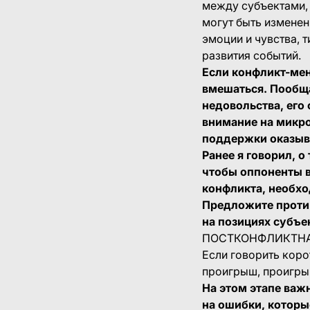
между субъектами, 
могут быть изменен
эмоции и чувства, 
развития событий.
Если конфликт-мен
вмешаться. Пообщ
недовольства, его
внимание на микро-
поддержки оказыв
Ранее я говорил, о
чтобы оппоненты в
конфликта, необхо
Предложите против
на позициях субъе
ПОСТКОНФЛИКТНА
Если говорить кор
проигрыш, проигр
На этом этапе важ
на ошибки, которы