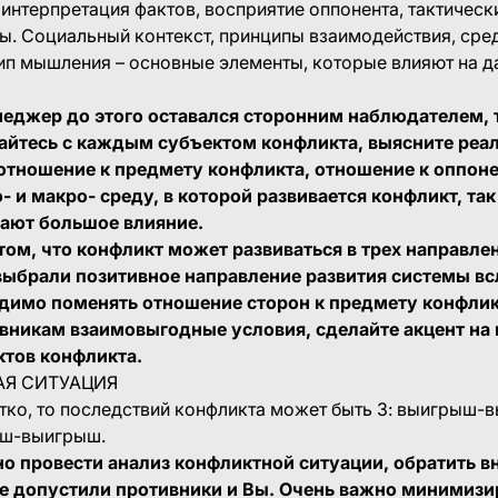
интерпретация фактов, восприятие оппонента, тактическ
ы. Социальный контекст, принципы взаимодействия, сре
тип мышления – основные элементы, которые влияют на 
еджер до этого оставался сторонним наблюдателем, 
айтесь с каждым субъектом конфликта, выясните реа
 отношение к предмету конфликта, отношение к оппоне
 и макро- среду, в которой развивается конфликт, так
ают большое влияние.
 том, что конфликт может развиваться в трех направле
ыбрали позитивное направление развития системы вс
димо поменять отношение сторон к предмету конфлик
никам взаимовыгодные условия, сделайте акцент на и
ктов конфликта.
Я СИТУАЦИЯ
отко, то последствий конфликта может быть 3: выигрыш
ыш-выигрыш.
но провести анализ конфликтной ситуации, обратить 
е допустили противники и Вы. Очень важно минимизи