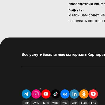
последствия конфл
к другу.
И мой Вам совет, н
назревать постоянн
Все услуги
Бесплатные материалы
Корпора
*
50k
229k
128k
201k
23k
28k
4.4k
1.5k