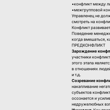
•конфликт между ли
•межгрупповой кон
Управленец не долж
смотреть на конфли
Конфликт развивает
Поведение менедже
когда вмешаться, к
ПРЕДКОНФЛИКТ
Зарождение конфл
участники конфликт
этого этапа являет
в отношениях людей
и т.д.
Созревание конфли
накапливание негат
субъектов конфлик
осознается и усили
недружелюбных взг
Инцидент.
Как прав