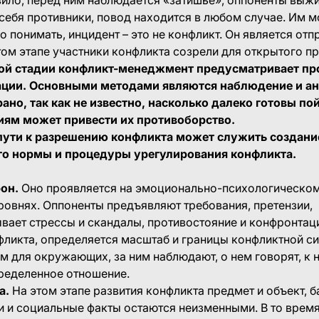
себя противники, повод находится в любом случае. Им м
о понимать, инцидент – это не конфликт. Он является от
том этапе участники конфликта созрели для открытого п
ой стадии конфликт-менеджмент предусматривает пр
ации. Основными методами являются наблюдение и ан
ано, так как не известно, насколько далеко готовы по
иям может привести их противоборство.
пути к разрешению конфликта может служить создани
о нормы и процедуры урегулирования конфликта.
он.
Оно проявляется на эмоционально-психологическом
овнях. Оппоненты предъявляют требования, претензии,
вает стрессы и скандалы, противостояние и конфронтац
фликта, определяется масштаб и границы конфликтной си
м для окружающих, за ним наблюдают, о нем говорят, к 
ределенное отношение.
а.
На этом этапе развития конфликта предмет и объект, б
и и социальные факты остаются неизменными. В то время