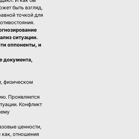
ожет быть взгляд,
правной точкой для
ротивостояния.
огнозирование
ализ ситуации.
йти оппоненты, и
е документа,
, физическом
ию. Проявляется
туации. Конфликт
нему
азовые ценности,
 как, отношения