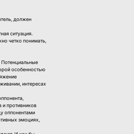
атель, должен
тная ситуация.
но четко понимать,
. Потенциальные
торой особенностью
ряжение
оживании, интересах
оппонента,
в и противников
ду оппонентами
ативных эмоциях,
дают. И как бы