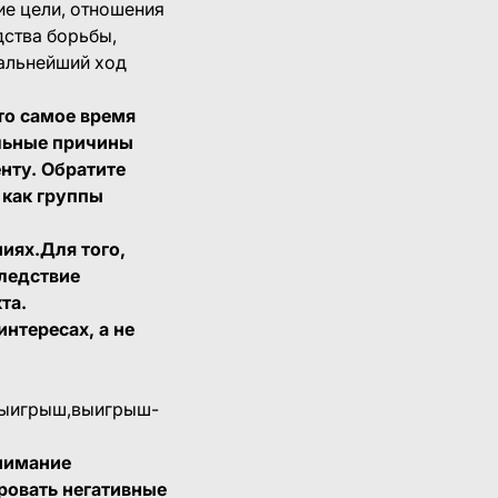
ие цели, отношения
дства борьбы,
дальнейший ход
то самое время
льные причины
нту. Обратите
 как группы
ниях.Для того,
ледствие
та.
нтересах, а не
-выигрыш,выигрыш-
внимание
ровать негативные