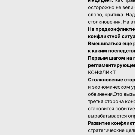
осторожно не вели 
слово, критика. Над
столкновения. На э
На предконфликтн
конфликтной ситу
Вмешиваться еще р
к каким последств
Первым шагом на 
регламентирующег
КОНФЛИКТ
Столкновение стор
и экономическом ур
обвинения.Это вызы
третья сторона кон
становится событие
вырабатывается оп
Развитие конфликт
стратегические цел