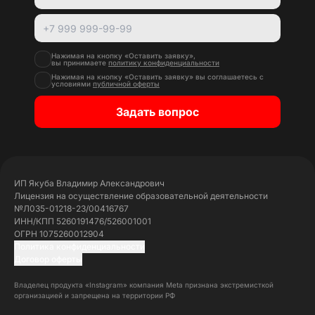
Нажимая на кнопку «Оставить заявку»,
вы принимаете
политику конфиденциальности
Нажимая на кнопку «Оставить заявку» вы соглашаетесь с
условиями
публичной оферты
Задать вопрос
ИП Якуба Владимир Александрович
Лицензия на осуществление образовательной деятельности
№Л035-01218-23/00416767
ИНН/КПП 5260191476/526001001
ОГРН 1075260012904
Политика конфиденциальности
Договор оферты
Владелец продукта «Instagram» компания Meta признана экстремисткой
организацией и запрещена на территории РФ