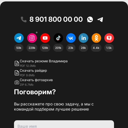
8 901 800 00 00
*
50k
229k
128k
201k
23k
28k
4.4k
1.5k
Скачать резюме Владимира
PDF 12.0Mb
Скачать райдер
PDF 9.6Mb
Скачать фотоархив
ZIP 6.7Mb
Поговорим?
Вы расскажете про свою задачу, а мы с
командой подберем лучшее решение