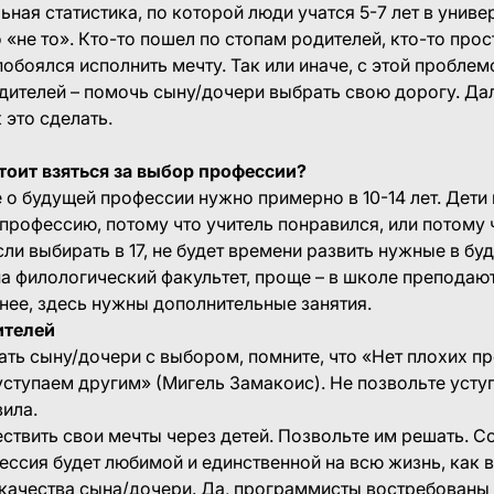
льная статистика, по которой люди учатся 5-7 лет в униве
 «не то». Кто-то пошел по стопам родителей, кто-то прост
 побоялся исполнить мечту. Так или иначе, с этой пробле
дителей – помочь сыну/дочери выбрать свою дорогу. Д
 это сделать.
стоит взяться за выбор профессии?
о будущей профессии нужно примерно в 10-14 лет. Дети 
профессию, потому что учитель понравился, или потому 
сли выбирать в 17, не будет времени развить нужные в б
 на филологический факультет, проще – в школе преподают
ее, здесь нужны дополнительные занятия.
дителей
ать сыну/дочери с выбором, помните, что «Нет плохих пр
уступаем другим» (Мигель Замакоис). Не позвольте уступ
вила.
ствить свои мечты через детей. Позвольте им решать. Со
ессия будет любимой и единственной на всю жизнь, как 
качества сына/дочери. Да, программисты востребованы