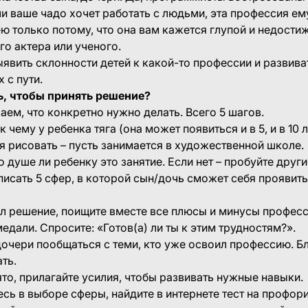
и ваше чадо хочет работать с людьми, эта профессия ему
ю только потому, что она вам кажется глупой и недост
о актера или ученого.
явить склонности детей к какой-то профессии и развиват
 с пути.
ть, чтобы принять решение?
аем, что конкретно нужно делать. Всего 5 шагов.
 чему у ребенка тяга (она может появиться и в 5, и в 10 л
я рисовать – пусть занимается в художественной школе.
о душе ли ребенку это занятие. Если нет – пробуйте дру
исать 5 сфер, в которой сын/дочь сможет себя проявить,
л решение, поищите вместе все плюсы и минусы профес
едали. Спросите: «Готов(а) ли ты к этим трудностям?».
очери пообщаться с теми, кто уже освоил профессию. Бл
ать.
то, прилагайте усилия, чтобы развивать нужные навыки.
есь в выборе сферы, найдите в интернете тест на профор