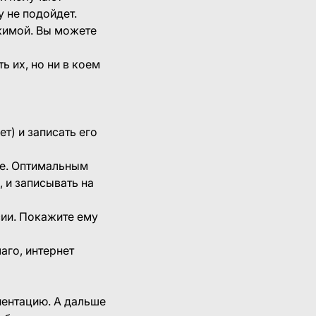
 не подойдет.
ижимой. Вы можете
ь их, но ни в коем
ет) и записать его
гие. Оптимальным
 и записывать на
сии. Покажите ему
аго, интернет
иентацию. А дальше