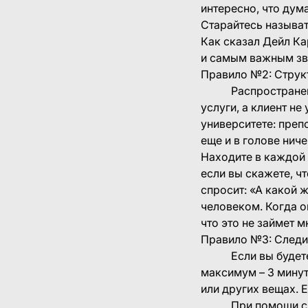
интересно, что дума
Старайтесь называт
Как сказал Дейл Ка
и самым важным зв
Правило №2: Струк
Распространенная 
услуги, а клиент не
университете: препо
еще и в голове нич
Находите в каждой 
если вы скажете, чт
спросит: «А какой 
человеком. Когда он
что это не займет 
Правило №3: Следи
Если вы будете го
максимум – 3 минут
или других вещах. 
При помощи слов 