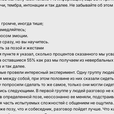
чи, тембра, интонации и так далее. Не забывайте об этом
громче, иногда тише;
амедляйтесь;
осом эмоции.
 сразу, но вы научитесь.
ть за позой и жестами
те я указал, сколько процентов сказанного мы усва
а оставшиеся 55% как раз мы получаем из невербальных с
 и так далее.
ровели интересный эксперимент. Одну группу людей
 между собой, при этом половине из них сказали сидет
у попросили сделать то же самое, только они могли сидет
ись следующими. В первой группе у людей разговор не кл
в определенной позе, неосознанно ее меняли, подстраив
я часть испытуемых сложностей с общением не ощутила
 же позу, что и собеседник, разговор пойдет лучше. Что 