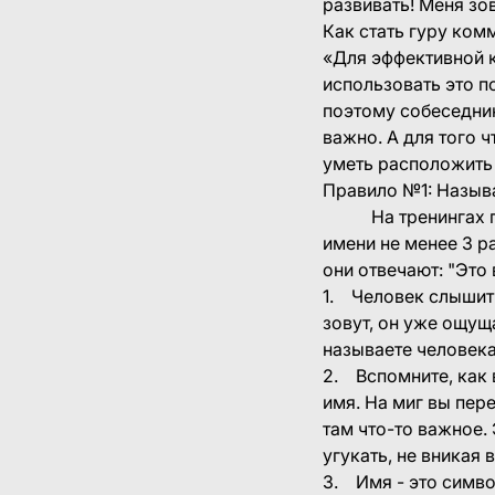
развивать! Меня зо
Как стать гуру ком
«Для эффективной 
использовать это п
поэтому собеседник
важно. А для того 
уметь расположить к
Правило №1: Назыв
На тренингах по 
имени не менее 3 р
они отвечают: "Это
1. Человек слышит 
зовут, он уже ощущ
называете человека
2. Вспомните, как 
имя. На миг вы пер
там что-то важное.
угукать, не вникая в
3. Имя - это симво