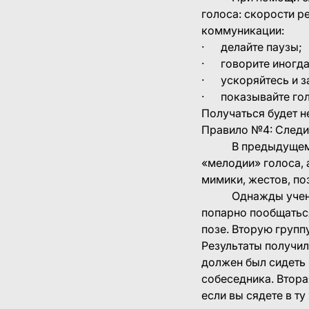
голоса: скорости ре
коммуникации:
· делайте паузы;
· говорите иногда 
· ускоряйтесь и з
· показывайте гол
Получаться будет не
Правило №4: Следи
В предыдущем пунк
«мелодии» голоса, 
мимики, жестов, поз
Однажды ученые п
попарно пообщаться
позе. Вторую групп
Результаты получил
должен был сидеть 
собеседника. Втора
если вы сядете в ту