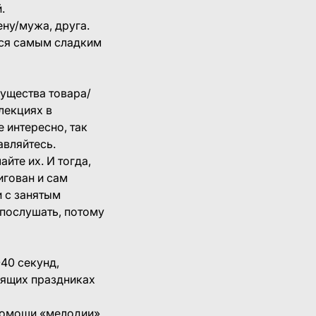
.
ену/мужа, друга.
ется самым сладким
ущества товара/
 лекциях в
е интересно, так
авляйтесь.
йте их. И тогда,
игован и сам
и с занятым
с послушать, потому
40 секунд,
оящих праздниках
омощи «мелодии»