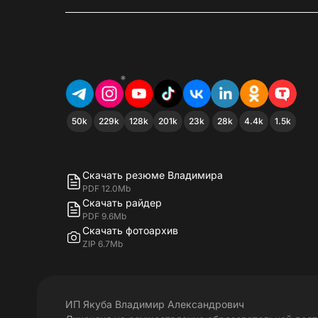
*
50k
229k
128k
201k
23k
28k
4.4k
1.5k
Скачать резюме Владимира
PDF 12.0Mb
Скачать райдер
PDF 9.6Mb
Скачать фотоархив
ZIP 6.7Mb
ИП Якуба Владимир Александрович