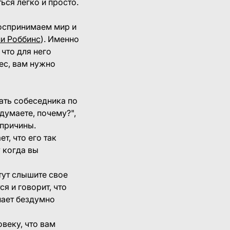
ься легко и просто.
воспринимаем мир и
и Роббинс
). Именно
 что для него
рес, вам нужно
ть собеседника по
думаете, почему?",
 причины.
т, что его так
 когда вы
тут слышите свое
я и говорит, что
нает бездумно
овеку, что вам