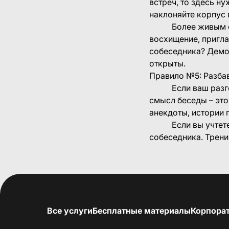
встреч, то здесь н
наклоняйте корпус 
Более живым общен
восхищение, пригла
собеседника? Демон
открыты.
Правило №5: 
Если ваш разговор 
смысл беседы – это 
анекдоты, истории п
Если вы учтете вс
собеседника. Трени
Все услуги
Бесплатные материалы
Корпора