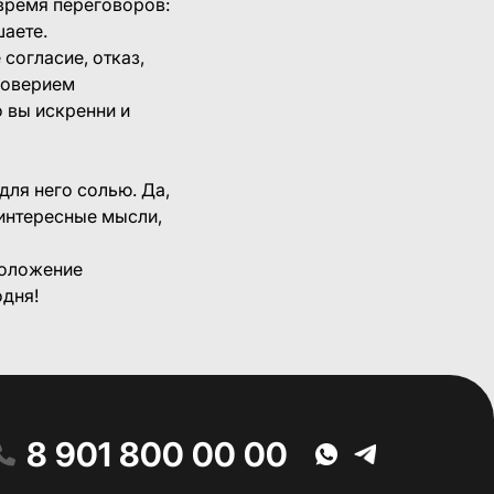
 время переговоров:
шаете.
огласие, отказ,
доверием
 вы искренни и
ля него солью. Да,
е интересные мысли,
положение
одня!
8 901 800 00 00