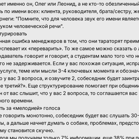
ет именно он, Олег или Леонид, а не кто-то обезличенный
ь по имени всех: клиента, руководителя, брата/сестру, ж
рнеги: "Помните, что для человека звук его имени явля
уком человеческой речи".
турировать
ошибка менеджеров в том, что они тараторят преим
 успевает их «переварить». То же самое можно сказать о
даватель говорит и говорит, а студентам мало того что н
его не задерживается. Если у вас похожая ситуация, испр
услуге, теме или мысли 3-4 ключевых момента и обознача
о у вас 3 вопроса, и озвучите 2, собеседник будет заинтр
же третий?». Еще структурирование помогает при общени
 от вас слышит, что у вас 2 вопроса, то соглашается ва
много времени.
ть за «мелодией» голоса
ворить монотонно, собеседник будет вас слушать 30-
ы, а дальше начнет думать о собаке, проблемах, предст
Ему становится скучно.
мы получаем только 7% информации, еще 38% при п