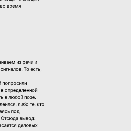
 во время
иваем из речи и
игналов. То есть,
 попросили
ь в определенной
ь в любой позе.
еился, либо те, кто
аясь под
. Отсюда вывод:
касается деловых