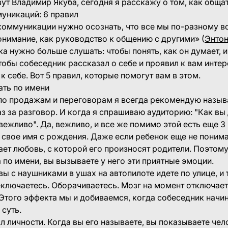
вут Владимир Якуба, сегодня я расскажу о том, как общат
муникаций: 6 правил
коммуникации нужно осознать, что все мы по-разному 
онимание, как руководство к общению с другими» (
Энтон
а нужно больше слушать: чтобы понять, как он думает, и
чтобы собеседник рассказал о себе и проявил к вам инте
 себе. Вот 5 правил, которые помогут вам в этом.
ать по имени
продажам и переговорам я всегда рекомендую называ
аз за разговор. И когда я спрашиваю аудиторию: "Как вы 
 вежливо". Да, вежливо, и все же помимо этой есть еще 3
свое имя с рождения. Даже если ребенок еще не понимае
ает любовь, с которой его произносят родители. Поэтому
 по имени, вы вызываете у него эти приятные эмоции.
вы с наушниками в ушах на автопилоте идете по улице, и 
еключаетесь. Оборачиваетесь. Мозг на момент отключаетс
 Этого эффекта мы и добиваемся, когда собеседник начи
 суть.
л личности. Когда вы его называете, вы показываете чел