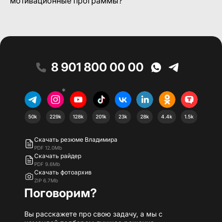
мотивационные программы?
8 901 800 00 00
*
50k
229k
128k
201k
23k
28k
4.4k
1.5k
Скачать резюме Владимира
PDF 12.0Mb
Скачать райдер
PDF 9.6Mb
Скачать фотоархив
ZIP 6.7Mb
Поговорим?
Вы расскажете про свою задачу, а мы с