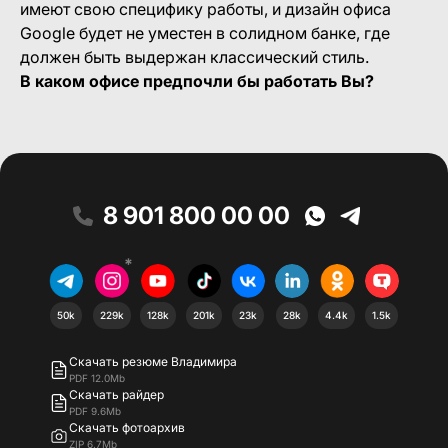
имеют свою специфику работы, и дизайн офиса
Google будет не уместен в солидном банке, где
должен быть выдержан классический стиль.
В каком офисе предпочли бы работать Вы?
8 901 800 00 00
*
50k
229k
128k
201k
23k
28k
4.4k
1.5k
Скачать резюме Владимира
PDF 12.0Mb
Скачать райдер
PDF 9.6Mb
Скачать фотоархив
ZIP 6.7Mb