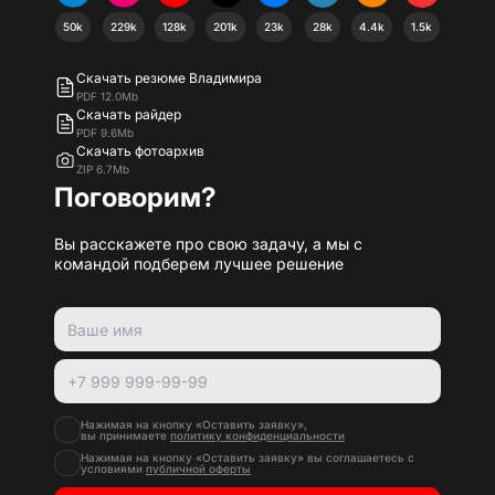
50k
229k
128k
201k
23k
28k
4.4k
1.5k
Скачать резюме Владимира
PDF 12.0Mb
Скачать райдер
PDF 9.6Mb
Скачать фотоархив
ZIP 6.7Mb
Поговорим?
Вы расскажете про свою задачу, а мы с
командой подберем лучшее решение
Нажимая на кнопку «Оставить заявку»,
вы принимаете
политику конфиденциальности
Нажимая на кнопку «Оставить заявку» вы соглашаетесь с
условиями
публичной оферты