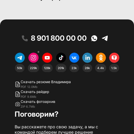
8 901 800 00 00
*
50k
229k
128k
201k
23k
28k
4.4k
1.5k
Скачать резюме Владимира
PDF 12.0Mb
Скачать райдер
PDF 9.6Mb
Скачать фотоархив
ZIP 6.7Mb
Поговорим?
Вы расскажете про свою задачу, а мы с
командой подберем лучшее решение