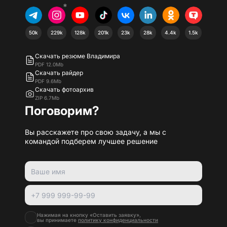
*
50k
229k
128k
201k
23k
28k
4.4k
1.5k
Скачать резюме Владимира
PDF 12.0Mb
Скачать райдер
PDF 9.6Mb
Скачать фотоархив
ZIP 6.7Mb
Поговорим?
Вы расскажете про свою задачу, а мы с
командой подберем лучшее решение
Нажимая на кнопку «Оставить заявку»,
вы принимаете
политику конфиденциальности