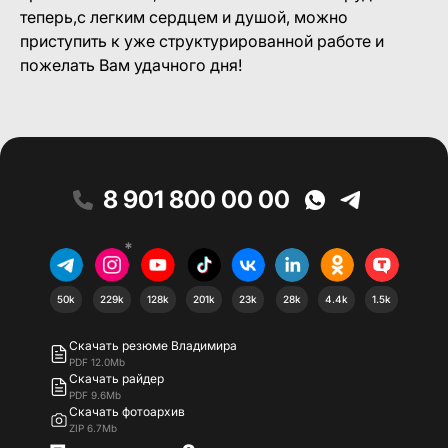
теперь,с легким сердцем и душой, можно
приступить к уже структурированной работе и
пожелать Вам удачного дня!
8 901 800 00 00
*
50k
229k
128k
201k
23k
28k
4.4k
1.5k
Скачать резюме Владимира
PDF 12.0Mb
Скачать райдер
PDF 9.6Mb
Скачать фотоархив
ZIP 6.7Mb