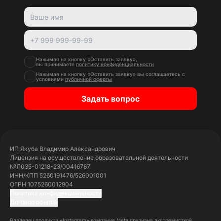
Нажимая на кнопку «Оставить заявку»,
вы принимаете
политику конфиденциальности
Нажимая на кнопку «Оставить заявку» вы соглашаетесь с
условиями
публичной оферты
Задать вопрос
ИП Якуба Владимир Александрович
Лицензия на осуществление образовательной деятельности
№Л035-01218-23/00416767
ИНН/КПП 5260191476/526001001
ОГРН 1075260012904
Политика конфиденциальности
Договор оферты
Владелец продукта «Instagram» компания Meta признана экстремисткой