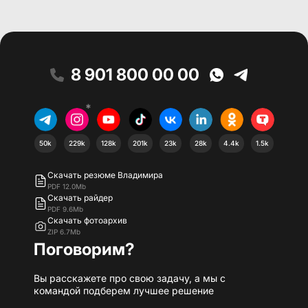
8 901 800 00 00
*
50k
229k
128k
201k
23k
28k
4.4k
1.5k
Скачать резюме Владимира
PDF 12.0Mb
Скачать райдер
PDF 9.6Mb
Скачать фотоархив
ZIP 6.7Mb
Поговорим?
Вы расскажете про свою задачу, а мы с
командой подберем лучшее решение