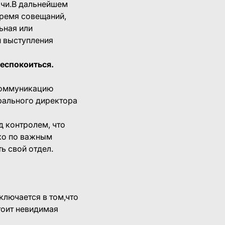
очи.В дальнейшем
время совещаний,
ьная или
и выступления
беспокоиться.
 коммуникацию
рального директора
д контролем, что
ько по важным
ь свой отдел.
ключается в том,что
тоит невидимая