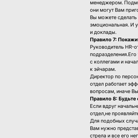
менеджером. Подме
они могут Вам приг
Вы можете сделать 
эмоциональная. И у
и доклады.
Правило 7: Покажи
Руководитель HR-о
подразделения.Его
с коллегами и нач
к эйчарам.
Директор по персон
отдел работает эфф
вопросам, иначе Вы
Правило 8: Будьте
Если вдруг начальн
отдел,не проявляйте
Для подобных случа
Вам нужно предста
стрела и все его не