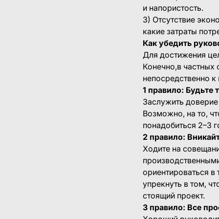
и напористость.
3) Отсутствие экон
какие затраты потр
Как убедить руков
Для достижения це
Конечно,в частных 
непосредственно к 
1 правило: Будьте 
Заслужить доверие 
Возможно, на то, ч
понадобиться 2–3 го
2 правило: Вникай
Ходите на совещани
производственными
ориентироваться в 
упрекнуть в том, ч
стоящий проект.
3 правило: Все пр
Хороший руководите