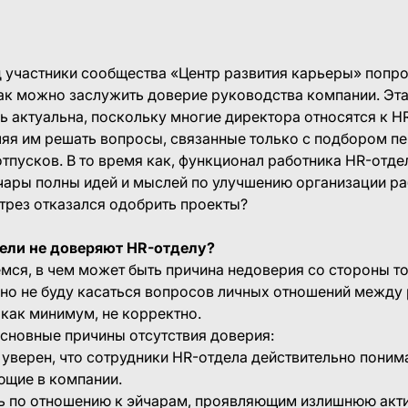
 участники сообщества «Центр развития карьеры» попр
как можно заслужить доверие руководства компании. Эт
ь актуальна, поскольку многие директора относятся к 
ляя им решать вопросы, связанные только с подбором п
тпусков. В то время как, функционал работника HR-отде
йчары полны идей и мыслей по улучшению организации ра
трез отказался одобрить проекты?
ели не доверяют HR-отделу?
емся, в чем может быть причина недоверия со стороны 
ено не буду касаться вопросов личных отношений между
 как минимум, не корректно.
сновные причины отсутствия доверия:
 уверен, что сотрудники HR-отдела действительно поним
ющие в компании.
ь по отношению к эйчарам, проявляющим излишнюю акт