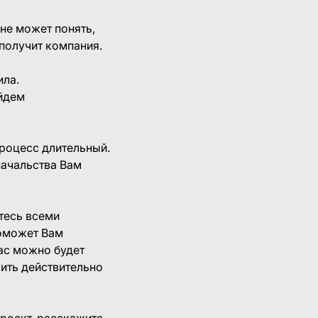
 не может понять,
 получит компания.
ила.
ейдем
процесс длительный.
начальства Вам
тесь всеми
поможет Вам
Вас можно будет
жить действительно
роект, расскажите