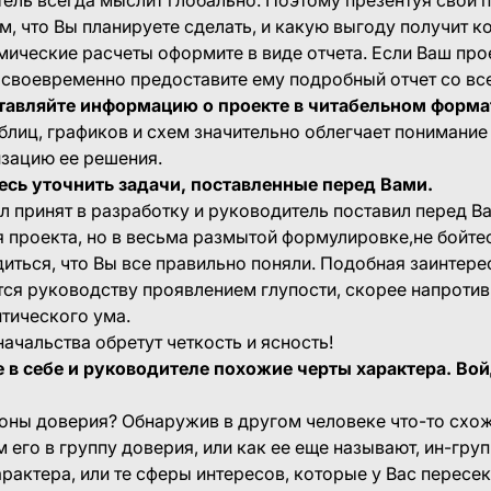
ом, что Вы планируете сделать, и какую выгоду получит к
ические расчеты оформите в виде отчета. Если Ваш про
 своевременно предоставите ему подробный отчет со вс
тавляйте информацию о проекте в читабельном форма
аблиц, графиков и схем значительно облегчает понимани
изацию ее решения.
тесь уточнить задачи, поставленные перед Вами.
л принят в разработку и руководитель поставил перед 
 проекта, но в весьма размытой формулировке,не бойте
иться, что Вы все правильно поняли. Подобная заинтере
ся руководству проявлением глупости, скорее напротив
тического ума.
начальства обретут четкость и ясность!
 в себе и руководителе похожие черты характера. Вой
оны доверия? Обнаружив в другом человеке что-то схо
его в группу доверия, или как ее еще называют, ин-груп
арактера, или те сферы интересов, которые у Вас пересек