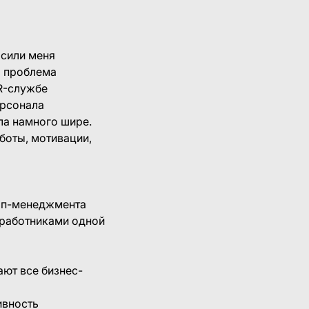
осили меня
а проблема
HR-службе
ерсонала
ла намного шире.
боты, мотивации,
топ-менеджмента
 работниками одной
ают все бизнес-
ивность