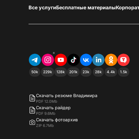
Все услуги
Бесплатные материалы
Корпора
*
50k
229k
128k
201k
23k
28k
4.4k
1.5k
Скачать резюме Владимира
PDF 12.0Mb
Скачать райдер
PDF 9.6Mb
Скачать фотоархив
ZIP 6.7Mb