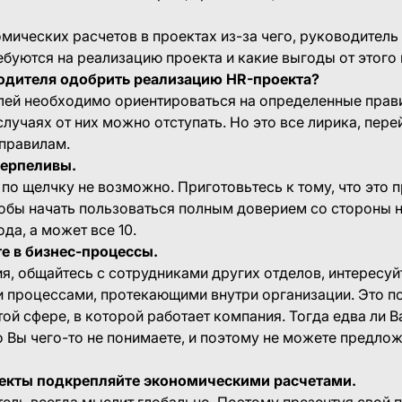
омических расчетов в проектах из-за чего, руководитель
ебуются на реализацию проекта и какие выгоды от этого
одителя одобрить реализацию HR-проекта?
лей необходимо ориентироваться на определенные прав
случаях от них можно отступать. Но это все лирика, пер
правилам.
терпеливы.
по щелчку не возможно. Приготовьтесь к тому, что это 
тобы начать пользоваться полным доверием со стороны 
да, а может все 10.
те в бизнес-процессы.
я, общайтесь с сотрудниками других отделов, интересуй
 процессами, протекающими внутри организации. Это 
той сфере, в которой работает компания. Тогда едва ли 
то Вы чего-то не понимаете, и поэтому не можете предло
оекты подкрепляйте экономическими расчетами.
ль всегда мыслит глобально. Поэтому презентуя свой п