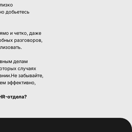
близко
чно добьетесь
ямо и четко, даже
добных разговоров,
лизовать.
ивным делам
которых случаях
ании.Не забывайте,
чем эффективно,
 HR-отдела?