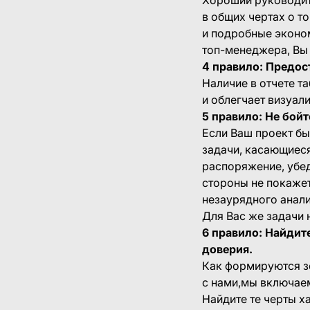
в общих чертах о т
и подробные эконом
топ-менеджера, Вы
4 правило: Предос
Наличие в отчете т
и облегчает визуал
5 правило: Не бой
Если Ваш проект бы
задачи, касающиеся
распоряжение, убед
стороны не покажет
незаурядного анали
Для Вас же задачи 
6 правило: Найдите
доверия.
Как формируются з
с нами,мы включаем 
Найдите те черты х