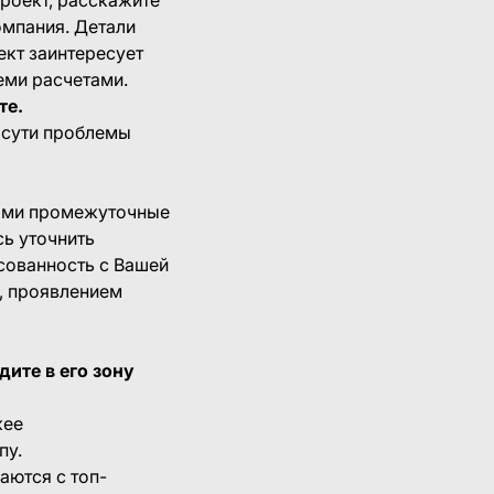
омпания. Детали
ект заинтересует
еми расчетами.
те.
е сути проблемы
Вами промежуточные
сь уточнить
сованность с Вашей
, проявлением
дите в его зону
жее
пу.
аются с топ-