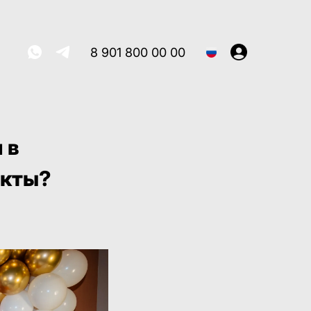
8 901 800 00 00
 в
екты?