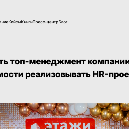
ание
Кейсы
Книги
Пресс-центр
Блог
ть топ-менеджмент компании
мости реализовывать HR-про