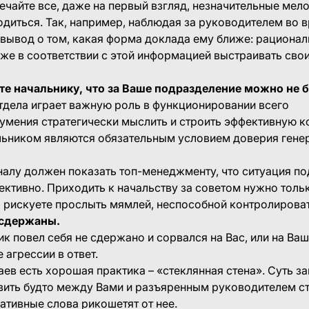
чайте все, даже на первый взгляд, незначительные мел
одиться. Так, например, наблюдая за руководителем во 
вывод о том, какая форма доклада ему ближе: рационал
же в соответствии с этой информацией выстраивать сво
те начальнику, что за Ваше подразделение можно не 
тдела играет важную роль в функционировании всего
 умения стратегически мыслить и строить эффективную
альником являются обязательным условием доверия гене
алу должен показать топ-менеджменту, что ситуация по
ективно. Приходить к начальству за советом нужно тол
 рискуете прослыть мямлей, неспособной контролироват
 сдержаны.
ик повел себя не сдержано и сорвался на Вас, или на Ваш
 агрессии в ответ.
ев есть хорошая практика – «стеклянная стена». Суть за
вить будто между Вами и разъяренным руководителем с
гативные слова рикошетят от нее.