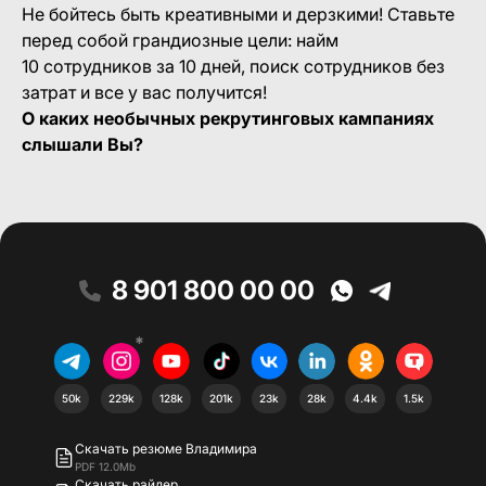
Не бойтесь быть креативными и дерзкими! Ставьте
перед собой грандиозные цели: найм
10 сотрудников за 10 дней, поиск сотрудников без
затрат и все у вас получится!
О каких необычных рекрутинговых кампаниях
слышали Вы?
8 901 800 00 00
*
50k
229k
128k
201k
23k
28k
4.4k
1.5k
Скачать резюме Владимира
PDF 12.0Mb
Скачать райдер