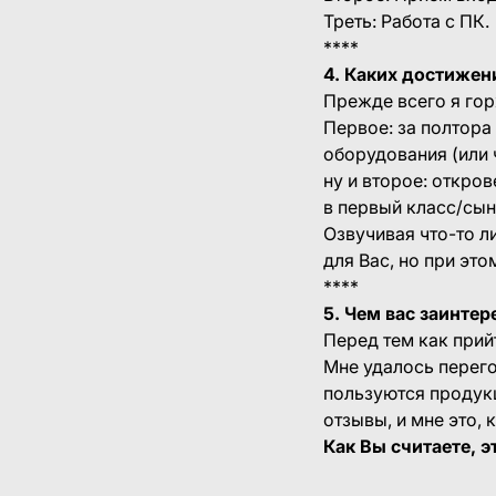
Треть: Работа с ПК.
****
4. Каких достижен
Прежде всего я го
Первое: за полтор
оборудования (или 
ну и второе: откро
в первый класс/сын
Озвучивая что-то л
для Вас, но при это
****
5. Чем вас заинте
Перед тем как прий
Мне удалось перег
пользуются продукц
отзывы, и мне это, 
Как Вы считаете, 