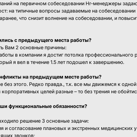
паний на первичном собеседовании Hr-менеджеры задают
ост: на типичные вопросы задаваемые на собеседовании
заранее, что снизит волнение на собеседовании, и повыс
ились с предыдущего места работы?
ать Вам 2 основные причины:
работы в компании я достиг потолка профессионального р
орый я вел в течение 1.5 лет подошел к завершению.
конфликты на предыдущем месте работы?
е без этого. Редко правда., т.к. все мы движемся к одной
корпоративных целей разные – то без трения не обойтис
ваши функциональные обязанности?
входило решение 3 основные задачи:
я и согласование плановых и экстренных медицинских у
дящих звонков;