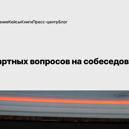
ание
Кейсы
Книги
Пресс-центр
Блог
артных вопросов на собеседо