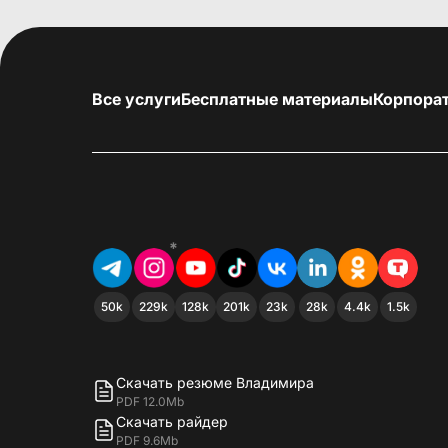
Все услуги
Бесплатные материалы
Корпора
*
50k
229k
128k
201k
23k
28k
4.4k
1.5k
Скачать резюме Владимира
PDF 12.0Mb
Скачать райдер
PDF 9.6Mb