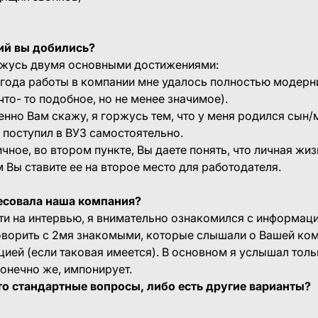
ий вы добились?
ржусь двумя основными достижениями:
а года работы в компании мне удалось полностью модер
что- то подобное, но не менее значимое).
венно Вам скажу, я горжусь тем, что у меня родился сын
 поступил в ВУЗ самостоятельно.
ичное, во втором пункте, Вы даете понять, что личная жи
м Вы ставите ее на второе место для работодателя.
ресовала наша компания?
ти на интервью, я внимательно ознакомился с информаци
оворить с 2мя знакомыми, которые слышали о Вашей ком
ией (если таковая имеется). В основном я услышал тол
конечно же, импонирует.
это стандартные вопросы, либо есть другие варианты?