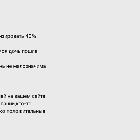
низировать 40%
/моя дочь пошла
знь не малозначима
ей на вашем сайте.
пании,кто-то
ько положительные