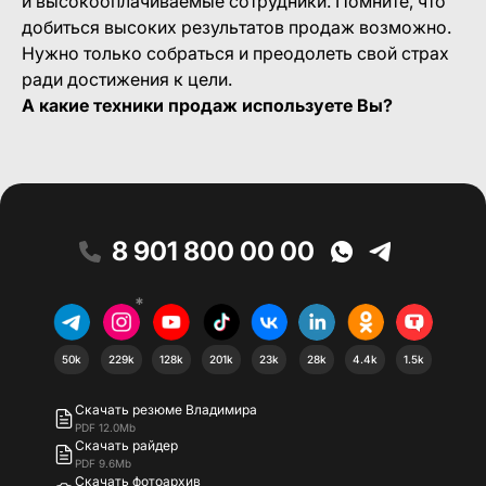
и высокооплачиваемые сотрудники. Помните, что
добиться высоких результатов продаж возможно.
Нужно только собраться и преодолеть свой страх
ради достижения к цели.
А какие техники продаж используете Вы?
8 901 800 00 00
*
50k
229k
128k
201k
23k
28k
4.4k
1.5k
Скачать резюме Владимира
PDF 12.0Mb
Скачать райдер
PDF 9.6Mb
Скачать фотоархив