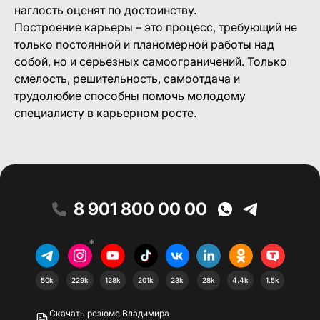
наглость оценят по достоинству.
Построение карьеры – это процесс, требующий не
только постоянной и планомерной работы над
собой, но и серьезных самоограничений. Только
смелость, решительность, самоотдача и
трудолюбие способны помочь молодому
специалисту в карьерном росте.
8 901 800 00 00
*
50k
229k
128k
201k
23k
28k
4.4k
1.5k
Скачать резюме Владимира